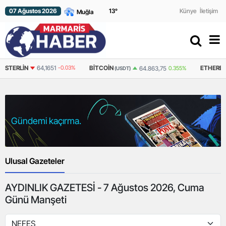
07 Ağustos 2026
13
°
Künye
İletişim
STERLIN
64,1651
-0.03%
BITCOIN
ETHERE
64.863,75
0.355%
(USDT)
Gündemi kaçırma.
Ulusal Gazeteler
AYDINLIK GAZETESİ - 7 Ağustos 2026, Cuma
Günü Manşeti