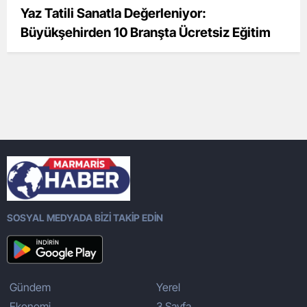
Yaz Tatili Sanatla Değerleniyor:
Büyükşehirden 10 Branşta Ücretsiz Eğitim
SOSYAL MEDYADA BİZİ TAKİP EDİN
Gündem
Yerel
Ekonomi
3.Sayfa