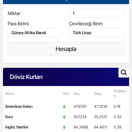
Miktar
Para Birimi
Çevrileceği Birim
Hesapla
Döviz Kurları
Değişim
Döviz
Yön
Alış
Satış
%
Amerikan Doları
47,6787
47,7436
0.18
Euro
55,1254
55,2510
0.32
İngiliz Sterlini
64,3468
64,4811
0.38