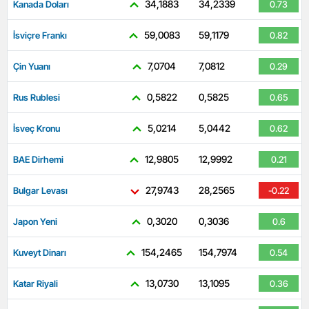
34,1883
34,2339
Kanada Doları
0.73
59,0083
59,1179
İsviçre Frankı
0.82
7,0704
7,0812
Çin Yuanı
0.29
0,5822
0,5825
Rus Rublesi
0.65
5,0214
5,0442
İsveç Kronu
0.62
12,9805
12,9992
BAE Dirhemi
0.21
27,9743
28,2565
Bulgar Levası
-0.22
0,3020
0,3036
Japon Yeni
0.6
154,2465
154,7974
Kuveyt Dinarı
0.54
13,0730
13,1095
Katar Riyali
0.36