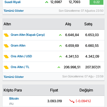
12,6987
12,7093
Suudi Riyali
0.22
Tümünü Göster
Son Güncellenme: 07 Ağustos 23:50
Altın
Alış
Satış
6.653,03
6.646,84
Gram Altın (Kapalı Çarşı)
6.660,55
6.659,69
Gram Altın
4.342,09
4.341,53
Ons Altın / USD
207.307,01
206.998,51
Ons Altın / TL
Son Güncellenme: 07 Ağu - 23:59
Tümünü Göster
Kripto Para
Fiyat
Değişim
Bitcoin
3.093.019
(-0.094%)
(TL)