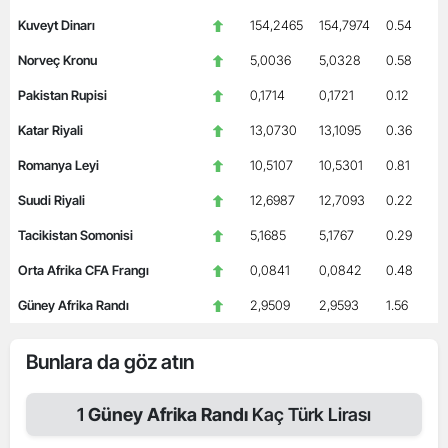
Kuveyt Dinarı
154,2465
154,7974
0.54
Norveç Kronu
5,0036
5,0328
0.58
Pakistan Rupisi
0,1714
0,1721
0.12
Katar Riyali
13,0730
13,1095
0.36
Romanya Leyi
10,5107
10,5301
0.81
Suudi Riyali
12,6987
12,7093
0.22
Tacikistan Somonisi
5,1685
5,1767
0.29
Orta Afrika CFA Frangı
0,0841
0,0842
0.48
Güney Afrika Randı
2,9509
2,9593
1.56
Bunlara da göz atın
1
Güney Afrika Randı
Kaç Türk Lirası