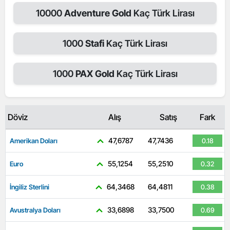
10000
Adventure Gold
Kaç Türk Lirası
1000
Stafi
Kaç Türk Lirası
1000
PAX Gold
Kaç Türk Lirası
Döviz
Alış
Satış
Fark
47,6787
47,7436
Amerikan Doları
0.18
55,1254
55,2510
Euro
0.32
64,3468
64,4811
İngiliz Sterlini
0.38
33,6898
33,7500
Avustralya Doları
0.69