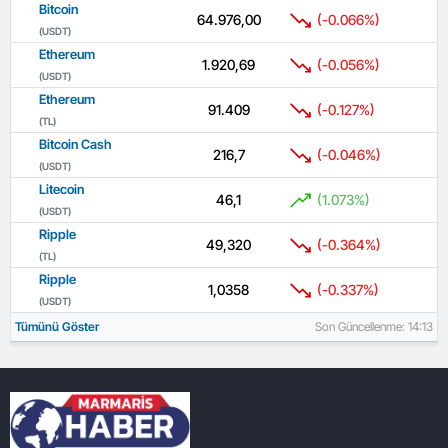
Bitcoin
64.976,00
(-0.066%)
(USDT)
Ethereum
1.920,69
(-0.056%)
(USDT)
Ethereum
91.409
(-0.127%)
(TL)
Bitcoin Cash
216,7
(-0.046%)
(USDT)
Litecoin
46,1
(1.073%)
(USDT)
Ripple
49,320
(-0.364%)
(TL)
Ripple
1,0358
(-0.337%)
(USDT)
Tümünü Göster
Son Güncellenme: 14:13