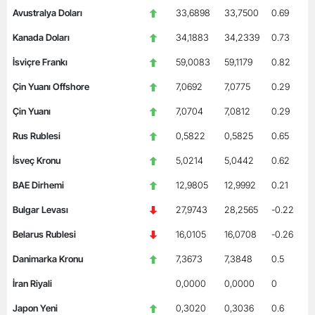
Avustralya Doları
33,6898
33,7500
0.69
Kanada Doları
34,1883
34,2339
0.73
İsviçre Frankı
59,0083
59,1179
0.82
Çin Yuanı Offshore
7,0692
7,0775
0.29
Çin Yuanı
7,0704
7,0812
0.29
Rus Rublesi
0,5822
0,5825
0.65
İsveç Kronu
5,0214
5,0442
0.62
BAE Dirhemi
12,9805
12,9992
0.21
Bulgar Levası
27,9743
28,2565
-0.22
Belarus Rublesi
16,0105
16,0708
-0.26
Danimarka Kronu
7,3673
7,3848
0.5
İran Riyali
0,0000
0,0000
0
Japon Yeni
0,3020
0,3036
0.6