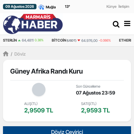
09 Ağustos 2026
13
°
Künye
İletişim
BITCOIN
ETHEREUM
64.976,00
-0.066%
1.920,69
-0.056%
(USDT)
(USDT)
/
Döviz
Güney Afrika Randı Kuru
Son Güncelleme
07 Ağustos 23:59
ALIŞ(TL)
SATIŞ(TL)
2,9509 TL
2,9593 TL
Döviz Çevirici