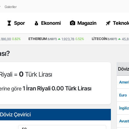
r
Galeriler
Spor
Ekonomi
Magazin
Teknolo
ETHEREUM
LITECOIN
.186,00
0.82%
1.923,78
0.52%
45,8
(USDT)
(USDT)
ası?
Dövi
0
Riyali =
Türk Lirası
Ameri
1 İran Riyali 0.00 Türk Lirası
lerine göre
Euro
İngiliz
Döviz Çevirici
Avust