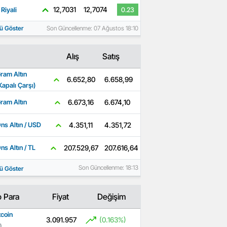
12,7031
12,7074
Riyali
0.23
ü Göster
Son Güncellenme: 07 Ağustos 18:10
Alış
Satış
ram Altın
6.658,99
6.652,80
Kapalı Çarşı)
6.674,10
6.673,16
ram Altın
4.351,72
4.351,11
ns Altın / USD
207.616,64
207.529,67
ns Altın / TL
Son Güncellenme: 18:13
ü Göster
o Para
Fiyat
Değişim
tcoin
3.091.957
(0.163%)
)