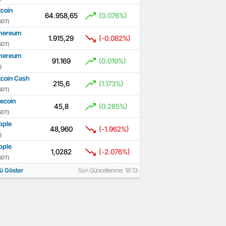
tcoin
64.958,65
(0.076%)
SDT)
hereum
1.915,29
(-0.082%)
SDT)
hereum
91.169
(0.019%)
)
tcoin Cash
215,6
(1.173%)
SDT)
tecoin
45,8
(0.285%)
SDT)
pple
48,960
(-1.962%)
)
pple
1,0282
(-2.076%)
SDT)
ü Göster
Son Güncellenme: 18:13