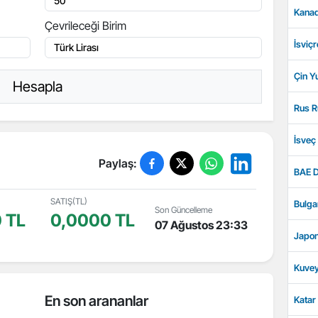
Kanad
Çevrileceği Birim
İsviçr
Çin Y
Hesapla
Rus R
İsveç
Paylaş:
BAE D
SATIŞ(TL)
Bulga
Son Güncelleme
 TL
0,0000 TL
07 Ağustos 23:33
Japon
Kuvey
En son arananlar
Katar 