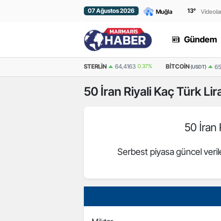
07 Ağustos 2026
13
°
Videola
Gündem
EURO
55,1723
0.28%
STERLIN
64,4163
0.37%
BITCOIN
65
(USDT)
50
İran Riyali
Kaç Türk Lir
50 İran 
Serbest piyasa güncel veri