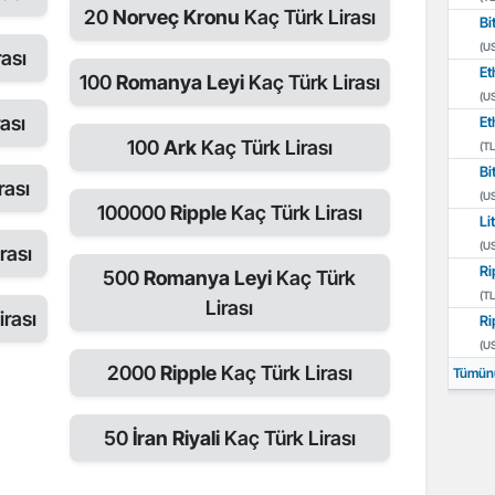
20
Norveç Kronu
Kaç Türk Lirası
Bi
(U
ası
Et
100
Romanya Leyi
Kaç Türk Lirası
(U
ası
Et
100
Ark
Kaç Türk Lirası
(TL
Bi
rası
(U
100000
Ripple
Kaç Türk Lirası
Li
(U
rası
Ri
500
Romanya Leyi
Kaç Türk
(TL
Lirası
rası
Ri
(U
2000
Ripple
Kaç Türk Lirası
Tümün
50
İran Riyali
Kaç Türk Lirası