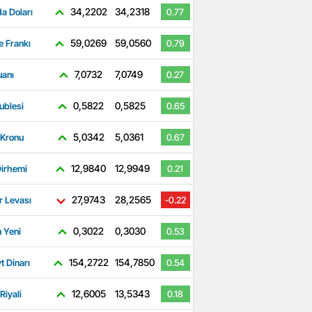
34,2202
34,2318
a Doları
0.77
59,0269
59,0560
e Frankı
0.79
7,0732
7,0749
uanı
0.27
0,5822
0,5825
ublesi
0.65
5,0342
5,0361
 Kronu
0.67
12,9840
12,9949
irhemi
0.21
27,9743
28,2565
r Levası
-0.22
0,3022
0,3030
 Yeni
0.53
154,2722
154,7850
t Dinarı
0.54
12,6005
13,5343
Riyali
0.18