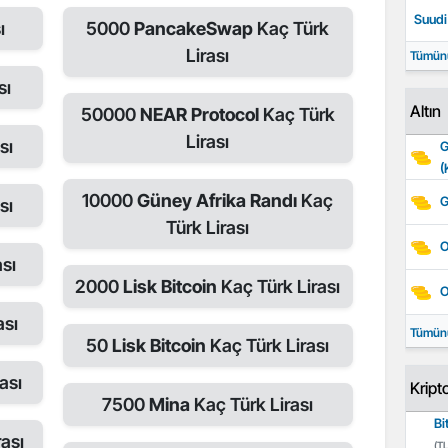
Suudi 
ı
5000
PancakeSwap
Kaç Türk
Lirası
Tümün
sı
Altın
50000
NEAR Protocol
Kaç Türk
Lirası
sı
G
(
10000
Güney Afrika Randı
Kaç
G
sı
Türk Lirası
O
sı
2000
Lisk Bitcoin
Kaç Türk Lirası
O
ası
Tümün
50
Lisk Bitcoin
Kaç Türk Lirası
ası
Kript
7500
Mina
Kaç Türk Lirası
Bi
ası
(TL