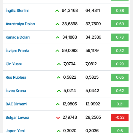
64,3468
64,4811
İngiliz Sterlini
0.38
33,6898
33,7500
Avustralya Doları
0.69
34,1883
34,2339
Kanada Doları
0.73
59,0083
59,1179
İsviçre Frankı
0.82
7,0704
7,0812
Çin Yuanı
0.29
0,5822
0,5825
Rus Rublesi
0.65
5,0214
5,0442
İsveç Kronu
0.62
12,9805
12,9992
BAE Dirhemi
0.21
27,9743
28,2565
Bulgar Levası
-0.22
0,3020
0,3036
Japon Yeni
0.6