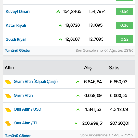
154,2465
154,7974
Kuveyt Dinarı
0.54
13,0730
13,1095
Katar Riyali
0.36
12,6987
12,7093
Suudi Riyali
0.22
Tümünü Göster
Son Güncellenme: 07 Ağustos 23:50
Altın
Alış
Satış
6.653,03
6.646,84
Gram Altın (Kapalı Çarşı)
6.660,55
6.659,69
Gram Altın
4.342,09
4.341,53
Ons Altın / USD
207.307,01
206.998,51
Ons Altın / TL
Son Güncellenme: 07 Ağu - 23:59
Tümünü Göster