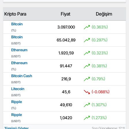
Kripto Para
Fiyat
Değişim
Bitcoin
3.097.000
(0.363%)
(TL)
Bitcoin
65.042,89
(0.297%)
(USDT)
Ethereum
1.920,59
(0.323%)
(USDT)
Ethereum
91.447
(0.381%)
(TL)
Bitcoin Cash
216,9
(0.79%)
(USDT)
Litecoin
45,6
(-0.088%)
(USDT)
Ripple
49,610
(1.307%)
(TL)
Ripple
1,0420
(1.273%)
(USDT)
Tümünü Göster
Son Güncellenme: 17:11