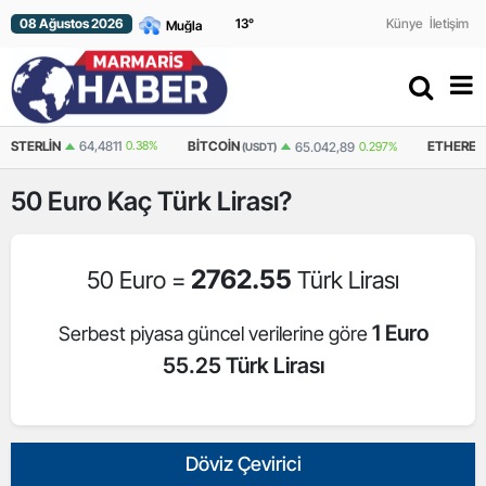
08 Ağustos 2026
13
°
Künye
İletişim
64,4811
0.38%
BITCOIN
ETHEREUM
65.042,89
0.297%
(USDT)
(USDT)
50
Euro
Kaç Türk Lirası?
2762.55
50 Euro =
Türk Lirası
1 Euro
Serbest piyasa güncel verilerine göre
55.25 Türk Lirası
Döviz Çevirici