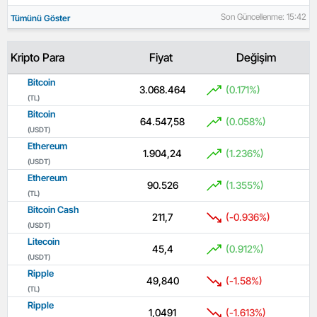
Son Güncellenme: 15:42
Tümünü Göster
Kripto Para
Fiyat
Değişim
Bitcoin
3.068.464
(0.171%)
(TL)
Bitcoin
64.547,58
(0.058%)
(USDT)
Ethereum
1.904,24
(1.236%)
(USDT)
Ethereum
90.526
(1.355%)
(TL)
Bitcoin Cash
211,7
(-0.936%)
(USDT)
Litecoin
45,4
(0.912%)
(USDT)
Ripple
49,840
(-1.58%)
(TL)
Ripple
1,0491
(-1.613%)