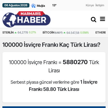
06 Ağustos 2026
13
°
Künye
İletişim
LIN
64,2778
0.27%
BITCOIN
ETHEREUM
64.547,58
0.058%
(USDT)
(USD
100000
İsviçre Frankı
Kaç Türk Lirası?
5880270
100000 İsviçre Frankı =
Türk
Lirası
1 İsviçre
Serbest piyasa güncel verilerine göre
Frankı 58.80 Türk Lirası