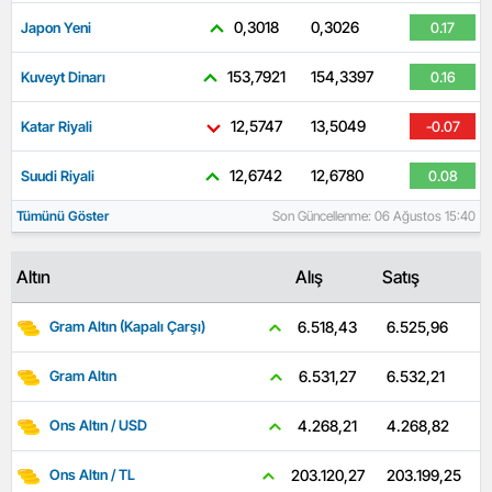
0,3018
0,3026
Japon Yeni
0.17
153,7921
154,3397
Kuveyt Dinarı
0.16
12,5747
13,5049
Katar Riyali
-0.07
12,6742
12,6780
Suudi Riyali
0.08
Tümünü Göster
Son Güncellenme: 06 Ağustos 15:40
Altın
Alış
Satış
6.525,96
6.518,43
Gram Altın (Kapalı Çarşı)
6.532,21
6.531,27
Gram Altın
4.268,82
4.268,21
Ons Altın / USD
203.199,25
203.120,27
Ons Altın / TL