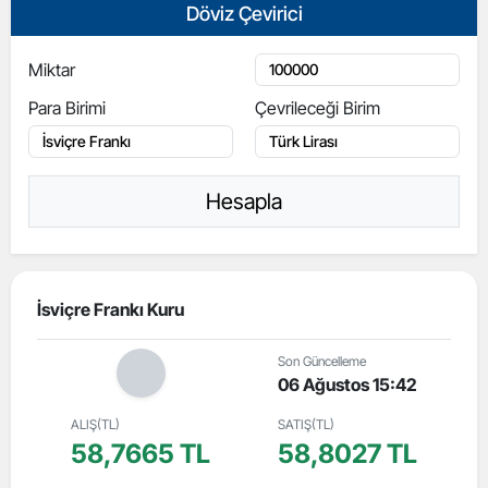
Döviz Çevirici
Miktar
Para Birimi
Çevrileceği Birim
Hesapla
İsviçre Frankı Kuru
Son Güncelleme
06 Ağustos 15:42
ALIŞ(TL)
SATIŞ(TL)
58,7665 TL
58,8027 TL