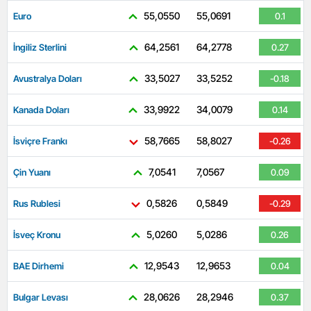
55,0550
55,0691
Euro
0.1
64,2561
64,2778
İngiliz Sterlini
0.27
33,5027
33,5252
Avustralya Doları
-0.18
33,9922
34,0079
Kanada Doları
0.14
58,7665
58,8027
İsviçre Frankı
-0.26
7,0541
7,0567
Çin Yuanı
0.09
0,5826
0,5849
Rus Rublesi
-0.29
5,0260
5,0286
İsveç Kronu
0.26
12,9543
12,9653
BAE Dirhemi
0.04
28,0626
28,2946
Bulgar Levası
0.37