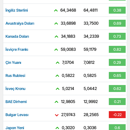
64,3468
64,4811
İngiliz Sterlini
0.38
33,6898
33,7500
Avustralya Doları
0.69
34,1883
34,2339
Kanada Doları
0.73
59,0083
59,1179
İsviçre Frankı
0.82
7,0704
7,0812
Çin Yuanı
0.29
0,5822
0,5825
Rus Rublesi
0.65
5,0214
5,0442
İsveç Kronu
0.62
12,9805
12,9992
BAE Dirhemi
0.21
27,9743
28,2565
Bulgar Levası
-0.22
0,3020
0,3036
Japon Yeni
0.6