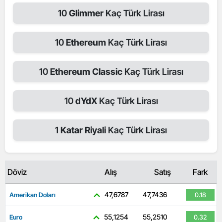
10
Glimmer
Kaç Türk Lirası
10
Ethereum
Kaç Türk Lirası
10
Ethereum Classic
Kaç Türk Lirası
10
dYdX
Kaç Türk Lirası
1
Katar Riyali
Kaç Türk Lirası
Döviz
Alış
Satış
Fark
47,6787
47,7436
Amerikan Doları
0.18
55,1254
55,2510
Euro
0.32