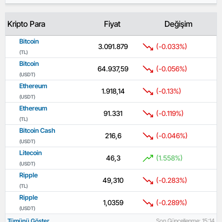
Kripto Para
Fiyat
Değişim
Bitcoin
3.091.879
(-0.033%)
(TL)
Bitcoin
64.937,59
(-0.056%)
(USDT)
Ethereum
1.918,14
(-0.13%)
(USDT)
Ethereum
91.331
(-0.119%)
(TL)
Bitcoin Cash
216,6
(-0.046%)
(USDT)
Litecoin
46,3
(1.558%)
(USDT)
Ripple
49,310
(-0.283%)
(TL)
Ripple
1,0359
(-0.289%)
(USDT)
Tümünü Göster
Son Güncellenme: 15:14