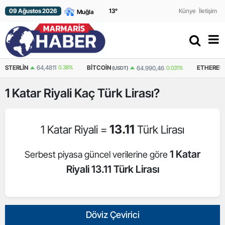
09 Ağustos 2026
13
°
Künye
İletişim
N
64,4811
0.38%
BITCOIN
ETHEREUM
64.990,46
0.031%
(USDT)
(USDT)
1
Katar Riyali
Kaç Türk Lirası?
13.11
1 Katar Riyali =
Türk Lirası
1 Katar
Serbest piyasa güncel verilerine göre
Riyali 13.11 Türk Lirası
Döviz Çevirici