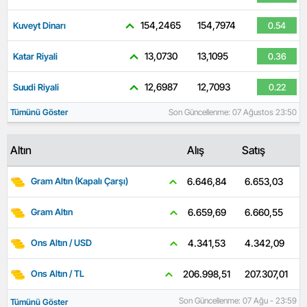
154,2465
154,7974
Kuveyt Dinarı
0.54
13,0730
13,1095
Katar Riyali
0.36
12,6987
12,7093
Suudi Riyali
0.22
Tümünü Göster
Son Güncellenme: 07 Ağustos 23:50
Altın
Alış
Satış
6.653,03
6.646,84
Gram Altın (Kapalı Çarşı)
6.660,55
6.659,69
Gram Altın
4.342,09
4.341,53
Ons Altın / USD
207.307,01
206.998,51
Ons Altın / TL
Son Güncellenme: 07 Ağu - 23:59
Tümünü Göster