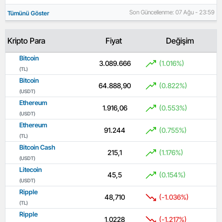
Son Güncellenme: 07 Ağu - 23:59
Tümünü Göster
Kripto Para
Fiyat
Değişim
Bitcoin
3.089.666
(1.016%)
(TL)
Bitcoin
64.888,90
(0.822%)
(USDT)
Ethereum
1.916,06
(0.553%)
(USDT)
Ethereum
91.244
(0.755%)
(TL)
Bitcoin Cash
215,1
(1.176%)
(USDT)
Litecoin
45,5
(0.154%)
(USDT)
Ripple
48,710
(-1.036%)
(TL)
Ripple
1,0228
(-1.217%)