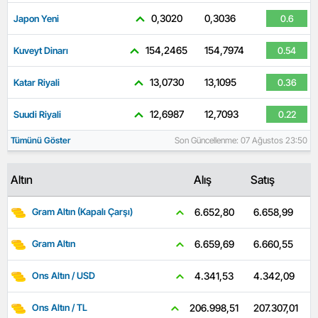
0,3020
0,3036
Japon Yeni
0.6
154,2465
154,7974
Kuveyt Dinarı
0.54
13,0730
13,1095
Katar Riyali
0.36
12,6987
12,7093
Suudi Riyali
0.22
Tümünü Göster
Son Güncellenme: 07 Ağustos 23:50
Altın
Alış
Satış
6.658,99
6.652,80
Gram Altın (Kapalı Çarşı)
6.660,55
6.659,69
Gram Altın
4.342,09
4.341,53
Ons Altın / USD
207.307,01
206.998,51
Ons Altın / TL