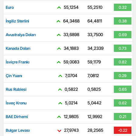
55,1254
55,2510
Euro
0.32
64,3468
64,4811
İngiliz Sterlini
0.38
33,6898
33,7500
Avustralya Doları
0.69
34,1883
34,2339
Kanada Doları
0.73
59,0083
59,1179
İsviçre Frankı
0.82
7,0704
7,0812
Çin Yuanı
0.29
0,5822
0,5825
Rus Rublesi
0.65
5,0214
5,0442
İsveç Kronu
0.62
12,9805
12,9992
BAE Dirhemi
0.21
27,9743
28,2565
Bulgar Levası
-0.22