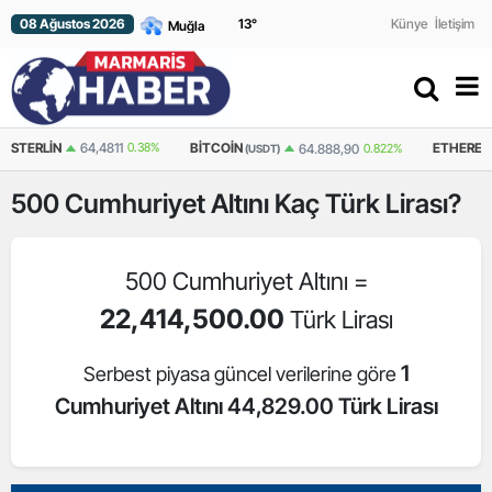
08 Ağustos 2026
13
°
Künye
İletişim
64,4811
0.38%
BITCOIN
ETHEREUM
64.888,90
0.822%
1
(USDT)
(USDT)
500
Cumhuriyet Altını
Kaç Türk Lirası?
500 Cumhuriyet Altını =
22,414,500.00
Türk Lirası
1
Serbest piyasa güncel verilerine göre
Cumhuriyet Altını 44,829.00 Türk Lirası