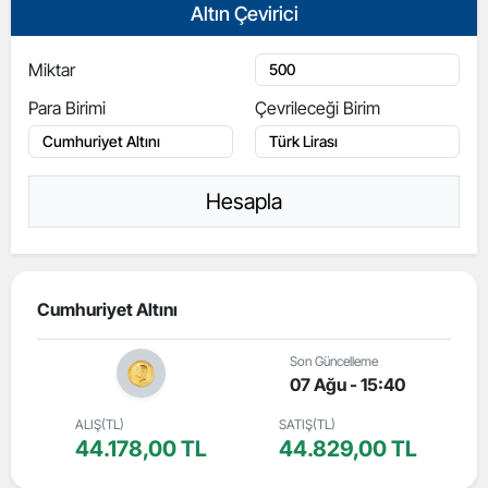
Altın Çevirici
Miktar
Para Birimi
Çevrileceği Birim
Hesapla
Cumhuriyet Altını
Son Güncelleme
07 Ağu - 15:40
ALIŞ(TL)
SATIŞ(TL)
44.178,00 TL
44.829,00 TL