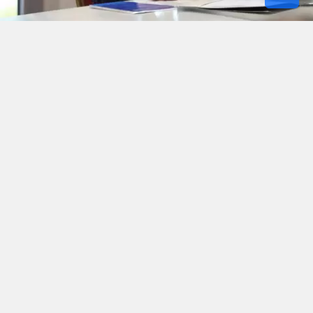
Muğla Büyükşehir Belediye Başkanı Ahmet
Aras, Balkan kentleri arasındaki iş birliğini
güçlendirmek amacıyla Sofya’da
düzenlenen B40 Zirvesine katılıyor. Zirveye
İstanbul Büyükşehir Belediye Başkanı
Ekrem İmamoğlu, İzmir Büyükşehir Belediye
Başkanı Cemil Tugay, Tekirdağ Büyükşehir
Belediye Başkanı Candan Yüceer,
Çanakkale Belediye Başkanı Muharrem
Erkek ve Edirne Belediye Başkanı Filiz
Gencan Akın da katılıyor.
Başkan Aras, “Yerel Ekonomik ve Kültürel İş
Birliği: Bölgesel Ticaret, Turizm ve Kültürel