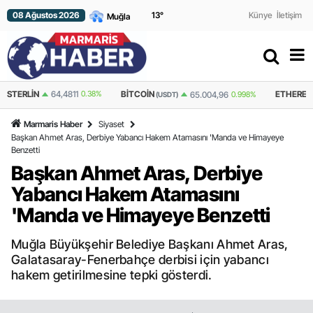
08 Ağustos 2026
13
°
Künye
İletişim
4,4811
0.38%
BITCOIN
ETHEREUM
65.004,96
0.998%
1.91
(USDT)
(USDT)
Marmaris Haber
Siyaset
Başkan Ahmet Aras, Derbiye Yabancı Hakem Atamasını 'Manda ve Himayeye
Benzetti
Başkan Ahmet Aras, Derbiye
Yabancı Hakem Atamasını
'Manda ve Himayeye Benzetti
Muğla Büyükşehir Belediye Başkanı Ahmet Aras,
Galatasaray-Fenerbahçe derbisi için yabancı
hakem getirilmesine tepki gösterdi.