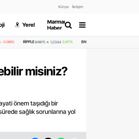
Künye
İletişim
Marmaris
Gizlilik
ji
Yerel
Dünya
Haber
Politikası
BNB
GRAM ALTIN
6.660,55
2,
1,0344
0.917%
594,0
1.058%
)
(USDT)
bilir misiniz?
ati önem taşıdığı bir
sürede sağlık sorunlarına yol