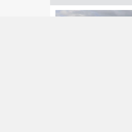
Muğla Büyükşehir Belediyesi
standartlarında Yol Çizgileri
yavaşlama uyarı işaretlemel