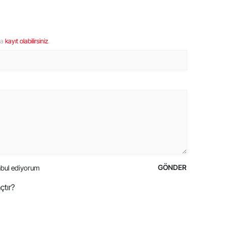
ya
kayıt olabilirsiniz
.
GÖNDER
bul ediyorum
çtır?