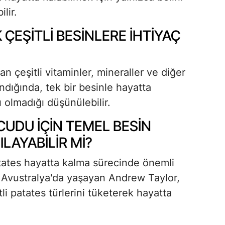
lir.
ÇEŞITLI BESINLERE IHTIYAÇ
an çeşitli vitaminler, mineraller ve diğer
ndığında, tek bir besinle hayatta
 olmadığı düşünülebilir.
CUDU IÇIN TEMEL BESIN
ILAYABILIR MI?
atates hayatta kalma sürecinde önemli
n, Avustralya'da yaşayan Andrew Taylor,
li patates türlerini tüketerek hayatta