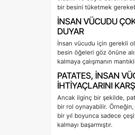
bir besini tüketmek gerekebi
İNSAN VÜCUDU ÇOK 
DUYAR
İnsan vücudu için gerekli ol
besin öğeleri göz önüne alı
kalmaya çalışmanın mantıklı
PATATES, INSAN VÜ
IHTIYAÇLARINI KARŞ
Ancak ilginç bir şekilde, p
bir rol oynayabilir. Örneği
bir yıl boyunca sadece çeşit
kalmayı başarmıştır.