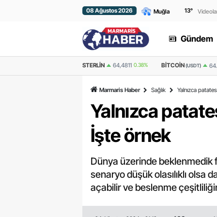
08 Ağustos 2026
13
°
Videola
Gündem
STERLIN
64,4811
0.38%
BITCOIN
ETHER
64.980,25
0.92%
(USDT)
Marmaris Haber
Sağlık
Yalnızca patates
Yalnızca patates
İşte örnek
Dünya üzerinde beklenmedik fe
senaryo düşük olasılıklı olsa 
açabilir ve beslenme çeşitliliği