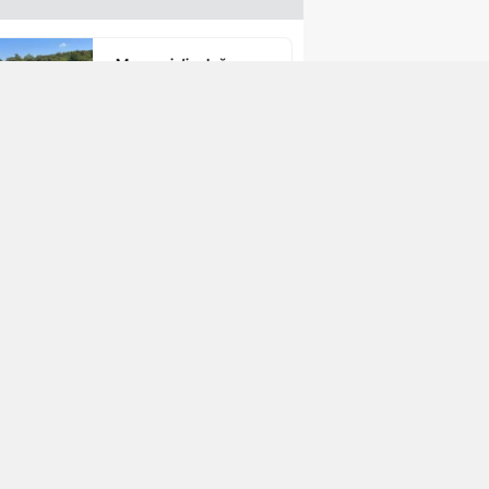
Marmaris’in doğa
harikası plajı! Turkuaz
tertemiz denizi var