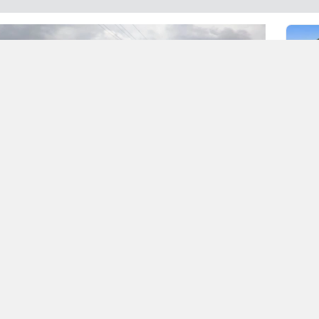
, 13 ilçede karayolları işaretleme
, Yaya ve Okul geçitleri, kasis,
eri, otopark, ofset tarama çalışmalarını