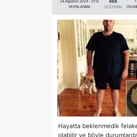
468
24 Ağustos 2024 - 01:12
1
YAYINLANMA
OKUN
GÖSTERİM
Hayatta beklenmedik felake
olabilir ve böyle durumlarda