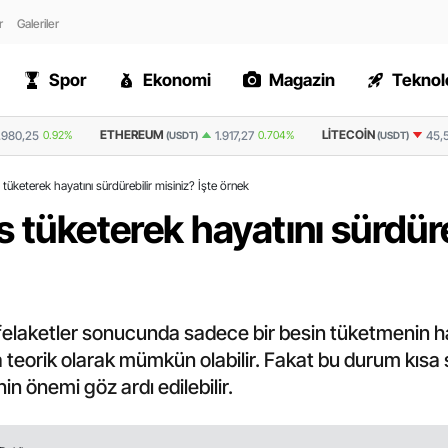
r
Galeriler
Spor
Ekonomi
Magazin
Teknolo
EUM
LITECOIN
RIPPLE
1.917,27
0.704%
45,5
-0.088%
(USDT)
(USDT)
(USDT
 tüketerek hayatını sürdürebilir misiniz? İşte örnek
 tüketerek hayatını sürdüre
laketler sonucunda sadece bir besin tüketmenin hay
da teorik olarak mümkün olabilir. Fakat bu durum kısa 
nin önemi göz ardı edilebilir.