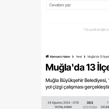
* Bu içerik ile ilgili
Marmaris Haber
Yerel
Muğla'da 13 İlçede
Muğla'da 13 İlçe
Muğla Büyükşehir Belediyesi, 1
yol çizgi çalışması gerçekleştir
363
24 Ağustos 2024 - 01:10
1
YAYINLANMA
OKUN
GÖSTERİM