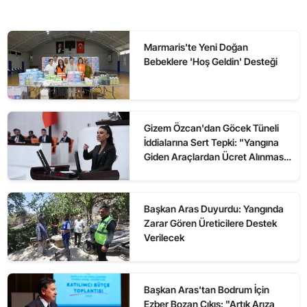
Marmaris'te Yeni Doğan
Bebeklere 'Hoş Geldin' Desteği
Gizem Özcan'dan Göcek Tüneli
İddialarına Sert Tepki: "Yangına
Giden Araçlardan Ücret Alınması
Kabul Edilemez"
Başkan Aras Duyurdu: Yangında
Zarar Gören Üreticilere Destek
Verilecek
Başkan Aras'tan Bodrum İçin
Ezber Bozan Çıkış: "Artık Arıza