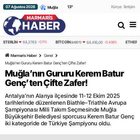
07 Ağustos 2026
13
°
Künye
İletişim
STERLIN
64,2763
-0.11%
BITCOIN
ETHER
64.416,00
-0.408%
(USDT)
Marmaris Haber
Genel
Muğla’nın Gururu Kerem Batur Genç’ten Çifte Zafer!
Muğla’nın Gururu Kerem Batur
Genç’ten Çifte Zafer!
Antalya’nın Alanya ilçesinde 11-12 Ekim 2025
tarihlerinde düzenlenen Biathle–Triathle Avrupa
Şampiyonası Milli Takım Seçmesinde Muğla
Büyükşehir Belediyesi sporcusu Kerem Batur Genç
iki kategoride de Türkiye Şampiyonu oldu.