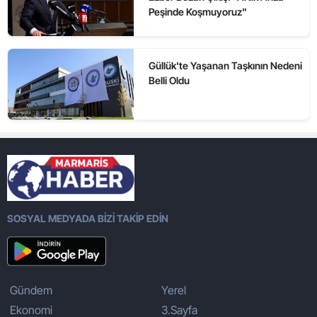
Peşinde Koşmuyoruz"
Güllük'te Yaşanan Taşkının Nedeni
Belli Oldu
SOSYAL MEDYADA BİZİ TAKİP EDİN
Gündem
Yerel
Ekonomi
3.Sayfa