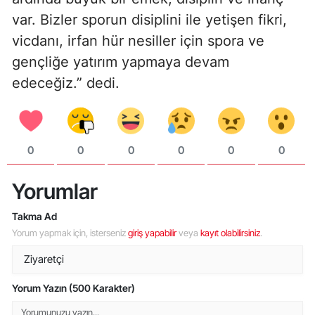
var. Bizler sporun disiplini ile yetişen fikri,
vicdanı, irfan hür nesiller için spora ve
gençliğe yatırım yapmaya devam
edeceğiz.” dedi.
0
0
0
0
0
0
Yorumlar
Takma Ad
Yorum yapmak için, isterseniz
giriş yapabilir
veya
kayıt olabilirsiniz
.
Yorum Yazın (500 Karakter)