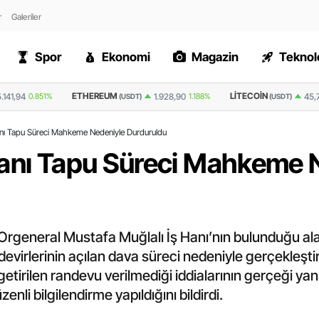
r
Galeriler
Spor
Ekonomi
Magazin
Teknolo
M
LITECOIN
RIPPLE
1.928,90
1.188%
45,7
0.749%
(USDT)
(USDT)
(USDT)
anı Tapu Süreci Mahkeme Nedeniyle Durduruldu
Hanı Tapu Süreci Mahkeme 
Orgeneral Mustafa Muğlalı İş Hanı’nın bulunduğu ala
evirlerinin açılan dava süreci nedeniyle gerçekleştir
tirilen randevu verilmediği iddialarının gerçeği yans
nli bilgilendirme yapıldığını bildirdi.