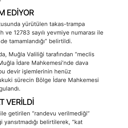
M EDİYOR
tusunda yürütülen takas-trampa
rih ve 12783 sayılı yevmiye numarası ile
 tamamlandığı” belirtildi.
, Muğla Valiliği tarafından “meclis
le Muğla İdare Mahkemesi’nde dava
apu devir işlemlerinin henüz
hukuki sürecin Bölge İdare Mahkemesi
gulandı.
 VERİLDİ
e getirilen “randevu verilmediği”
 yansıtmadığı belirtilerek, “kat