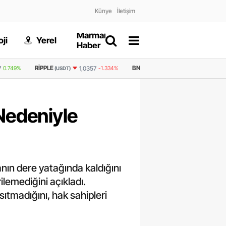
Künye
İletişim
Marmaris
Gizlilik
ji
Yerel
Dünya
Haber
Politikası
BNB
GRAM ALTIN
6.697,03
3,15%
1,0357
-1.334%
591,4
-0.397%
(USDT)
Nedeniyle
nın dere yatağında kaldığını
ilemediğini açıkladı.
ıtmadığını, hak sahipleri