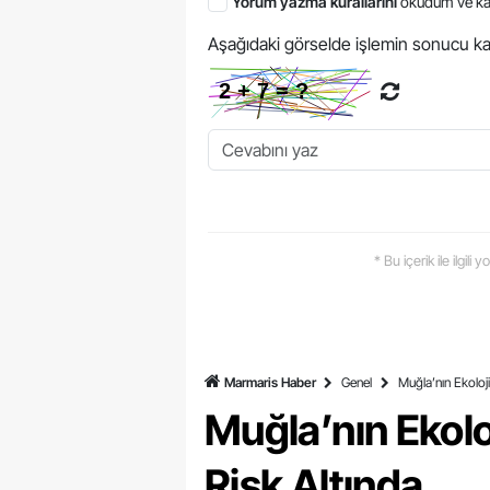
Yorum yazma kurallarını
okudum ve ka
Aşağıdaki görselde işlemin sonucu ka
* Bu içerik ile ilgili
Marmaris Haber
Genel
Muğla’nın Ekoloji
Muğla’nın Ekoloj
Risk Altında