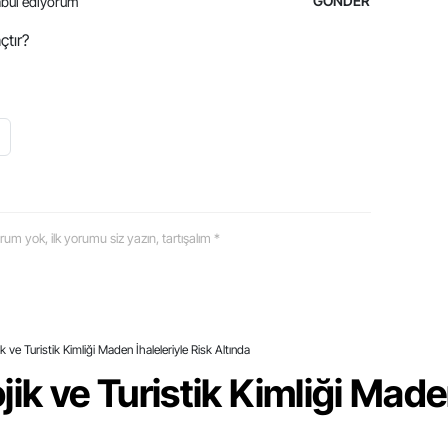
GÖNDER
bul ediyorum
çtır?
 yorum yok, ilk yorumu siz yazın, tartışalım *
k ve Turistik Kimliği Maden İhaleleriyle Risk Altında
ik ve Turistik Kimliği Maden