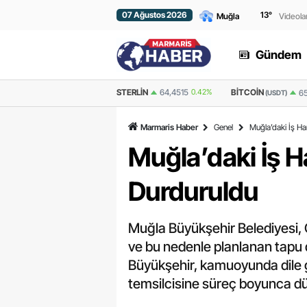
07 Ağustos 2026
13
°
Videola
Gündem
STERLIN
64,4515
0.42%
BITCOIN
ETHEREU
65.141,94
0.851%
(USDT)
Marmaris Haber
Genel
Muğla’daki İş H
Muğla’daki İş 
Durduruldu
Muğla Büyükşehir Belediyesi, 
ve bu nedenle planlanan tapu d
Büyükşehir, kamuoyunda dile ge
temsilcisine süreç boyunca düze