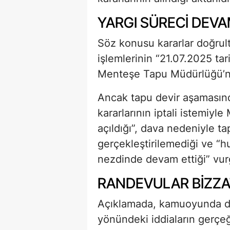
YARGI SÜRECİ DEVA
Söz konusu kararlar doğrul
işlemlerinin “21.07.2025 ta
Menteşe Tapu Müdürlüğü’nde
Ancak tapu devir aşamasında
kararlarının iptali istemiy
açıldığı”, dava nedeniyle t
gerçekleştirilemediği ve “
nezdinde devam ettiği” vur
RANDEVULAR BİZZAT
Açıklamada, kamuoyunda dil
yönündeki iddiaların gerçeği