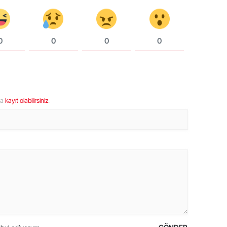
0
0
0
0
ya
kayıt olabilirsiniz
.