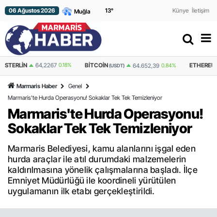
06 Ağustos 2026
13
°
Künye
İletişim
STERLIN
64,2267
0.18%
BITCOIN
ETHEREUM
64.652,39
0.84%
(USDT)
Marmaris Haber
Genel
Marmaris'te Hurda Operasyonu! Sokaklar Tek Tek Temizleniyor
Marmaris'te Hurda Operasyonu!
Sokaklar Tek Tek Temizleniyor
Marmaris Belediyesi, kamu alanlarını işgal eden
hurda araçlar ile atıl durumdaki malzemelerin
kaldırılmasına yönelik çalışmalarına başladı. İlçe
Emniyet Müdürlüğü ile koordineli yürütülen
uygulamanın ilk etabı gerçekleştirildi.