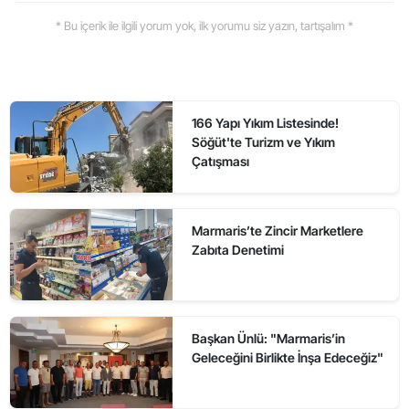
* Bu içerik ile ilgili yorum yok, ilk yorumu siz yazın, tartışalım *
166 Yapı Yıkım Listesinde!
Söğüt'te Turizm ve Yıkım
Çatışması
Marmaris’te Zincir Marketlere
Zabıta Denetimi
Başkan Ünlü: "Marmaris’in
Geleceğini Birlikte İnşa Edeceğiz"