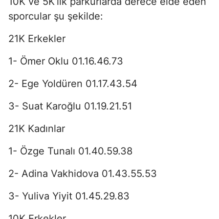
10K ve 5K’lık parkurlarda derece elde eden
sporcular şu şekilde:
21K Erkekler
1- Ömer Oklu 01.16.46.73
2- Ege Yoldüren 01.17.43.54
3- Suat Karoğlu 01.19.21.51
21K Kadınlar
1- Özge Tunalı 01.40.59.38
2- Adina Vakhidova 01.43.55.53
3- Yuliva Yiyit 01.45.29.83
10K Erkekler