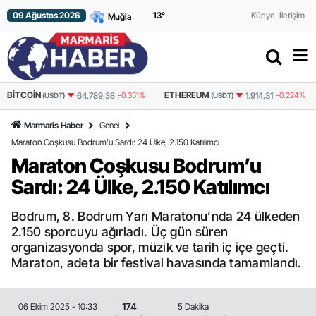
09 Ağustos 2026
13
°
Künye
İletişim
BITCOIN
ETHEREUM
64.789,38
-0.351%
1.914,31
-0.224%
(USDT)
(USDT)
Marmaris Haber
Genel
Maraton Coşkusu Bodrum’u Sardı: 24 Ülke, 2.150 Katılımcı
Maraton Coşkusu Bodrum’u
Sardı: 24 Ülke, 2.150 Katılımcı
Bodrum, 8. Bodrum Yarı Maratonu’nda 24 ülkeden
2.150 sporcuyu ağırladı. Üç gün süren
organizasyonda spor, müzik ve tarih iç içe geçti.
Maraton, adeta bir festival havasında tamamlandı.
174
06 Ekim 2025 - 10:33
5 Dakika