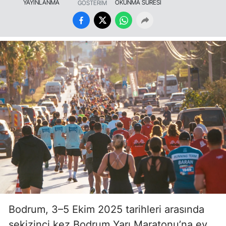
YAYINLANMA
OKUNMA SÜRESİ
GÖSTERİM
Bodrum, 3–5 Ekim 2025 tarihleri arasında
sekizinci kez Bodrum Yarı Maratonu’na ev