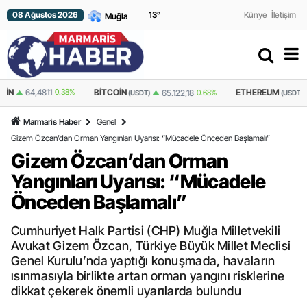
08 Ağustos 2026
13
°
Künye
İletişim
BITCOIN
ETHEREUM
65.122,18
0.68%
1.925,00
0.677%
(USDT)
(USDT)
Marmaris Haber
Genel
Gizem Özcan’dan Orman Yangınları Uyarısı: “Mücadele Önceden Başlamalı”
Gizem Özcan’dan Orman
Yangınları Uyarısı: “Mücadele
Önceden Başlamalı”
Cumhuriyet Halk Partisi (CHP) Muğla Milletvekili
Avukat Gizem Özcan, Türkiye Büyük Millet Meclisi
Genel Kurulu’nda yaptığı konuşmada, havaların
ısınmasıyla birlikte artan orman yangını risklerine
dikkat çekerek önemli uyarılarda bulundu