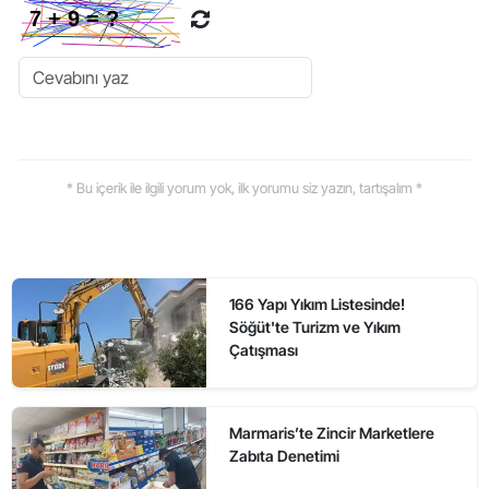
* Bu içerik ile ilgili yorum yok, ilk yorumu siz yazın, tartışalım *
166 Yapı Yıkım Listesinde!
Söğüt'te Turizm ve Yıkım
Çatışması
Marmaris’te Zincir Marketlere
Zabıta Denetimi