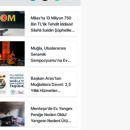
Milas’ta 13 Milyon 750
Bin TL’lik Tehdit İddiası!
Silahlı Saldırı Şüphelileri
Tutuklandı
Muğla, Uluslararası
Seramik
Sempozyumu’na Ev
Sahipliği Yapacak
Başkan Aras’tan
Muğlalılara Davet: 2,5
Yıllık Hizmetler
Açıklanacak
Menteşe’de Ev Yangını
Paniğe Neden Oldu!
Yangının Nedeni Ütü
Çıktı