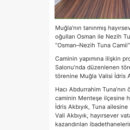
Muğla’nın tanınmış hayırse
oğulları Osman ile Nezih T
“Osman–Nezih Tuna Camii” k
Caminin yapımına ilişkin pro
Salonu’nda düzenlenen tören
törenine Muğla Valisi İdris A
Hacı Abdurrahim Tuna’nın 
caminin Menteşe ilçesine ha
İdris Akbıyık, Tuna ailesine
Vali Akbıyık, hayırsever vat
kazandırılan ibadethaneleri