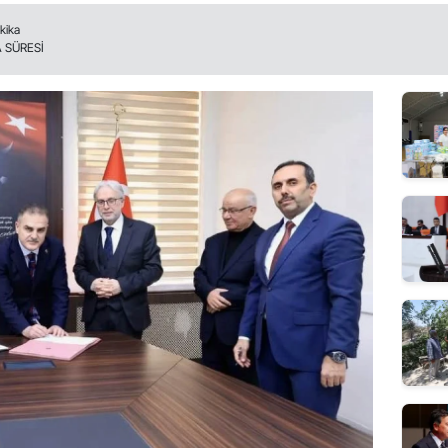
kika
 SÜRESİ