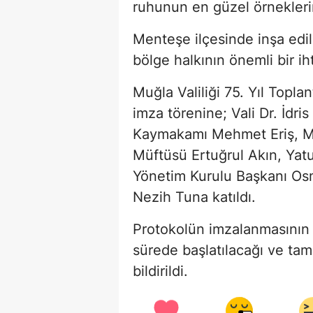
ruhunun en güzel örneklerin
Menteşe ilçesinde inşa ed
bölge halkının önemli bir ih
Muğla Valiliği 75. Yıl Topla
imza törenine; Vali Dr. İdri
Kaymakamı Mehmet Eriş, Mu
Müftüsü Ertuğrul Akın, Yat
Yönetim Kurulu Başkanı Osm
Nezih Tuna katıldı.
Protokolün imzalanmasının 
sürede başlatılacağı ve ta
bildirildi.