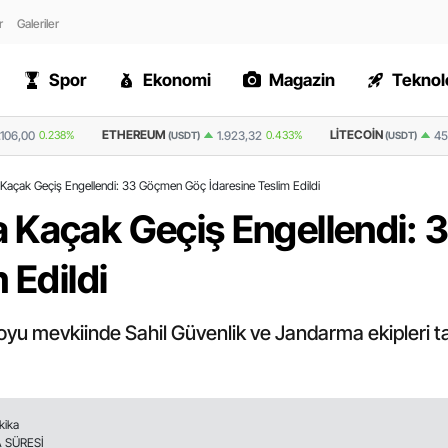
r
Galeriler
Spor
Ekonomi
Magazin
Teknolo
M
LITECOIN
RIPPLE
1.923,32
0.433%
45,8
0.109%
(USDT)
(USDT)
(USDT)
Kaçak Geçiş Engellendi: 33 Göçmen Göç İdaresine Teslim Edildi
 Kaçak Geçiş Engellendi:
 Edildi
Koyu mevkiinde Sahil Güvenlik ve Jandarma ekipleri 
kika
 SÜRESİ