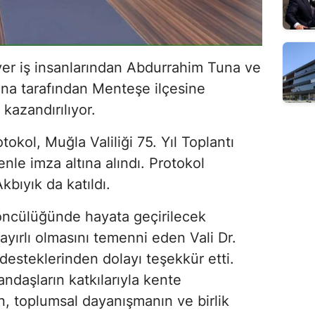
ver iş insanlarından Abdurrahim Tuna ve
una tarafından Menteşe ilçesine
azandırılıyor.
tokol, Muğla Valiliği 75. Yıl Toplantı
le imza altına alındı. Protokol
kbıyık da katıldı.
öncülüğünde hayata geçirilecek
yırlı olmasını temenni eden Vali Dr.
 desteklerinden dolayı teşekkür etti.
andaşların katkılarıyla kente
n, toplumsal dayanışmanın ve birlik