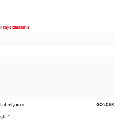
ya
kayıt olabilirsiniz
.
GÖNDER
bul ediyorum
çtır?