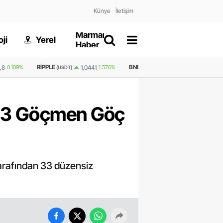
Künye
İletişim
Marmaris
Gizlilik
ji
Yerel
Dünya
Haber
Politikası
BNB
GRAM ALTIN
6.660,55
2,59%
1,0441
1.576%
605,0
2.261%
(USDT)
 33 Göçmen Göç
tarafından 33 düzensiz