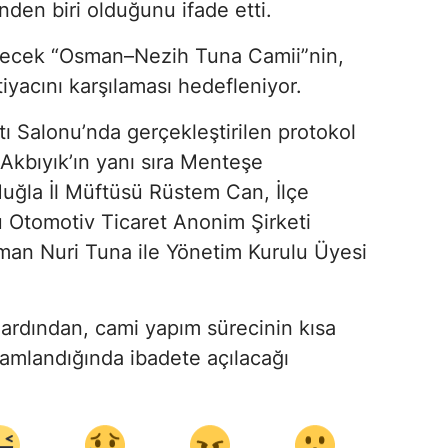
den biri olduğunu ifade etti.
ilecek “Osman–Nezih Tuna Camii”nin,
tiyacını karşılaması hedefleniyor.
ntı Salonu’nda gerçekleştirilen protokol
s Akbıyık’ın yanı sıra Menteşe
ğla İl Müftüsü Rüstem Can, İlçe
u Otomotiv Ticaret Anonim Şirketi
an Nuri Tuna ile Yönetim Kurulu Üyesi
ardından, cami yapım sürecinin kısa
mamlandığında ibadete açılacağı