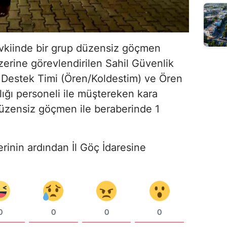
vkiinde bir grup düzensiz göçmen
üzerine görevlendirilen Sahil Güvenlik
k Destek Timi (Ören/Koldestim) ve Ören
ğı personeli ile müştereken kara
düzensiz göçmen ile beraberinde 1
rinin ardından İl Göç İdaresine
0
0
0
0