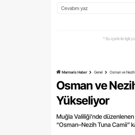
* Bu içerik ile ilgili
Marmaris Haber
Genel
Osman ve Nezih 
Osman ve Nezih
Yükseliyor
Muğla Valiliği’nde düzenlenen 
“Osman–Nezih Tuna Camii” kaza