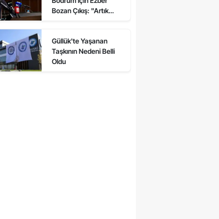
Bodrum İçin Ezber
Bozan Çıkış: "Artık
Arıza Peşinde
Koşmuyoruz"
Güllük'te Yaşanan
Taşkının Nedeni Belli
Oldu