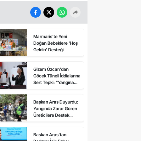
Marmaris'te Yeni
Doğan Bebeklere 'Hoş
Geldin' Desteği
Gizem Özcan'dan
Göcek Tüneli İddialarına
Sert Tepki: "Yangına
Giden Araçlardan Ücret
Alınması Kabul
Başkan Aras Duyurdu:
Edilemez"
Yangında Zarar Gören
Üreticilere Destek
Verilecek
Başkan Aras'tan