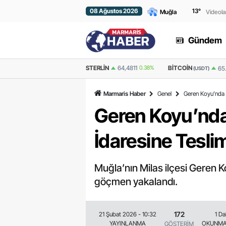
08 Ağustos 2026
13
°
Videola
Gündem
STERLIN
64,4811
0.38%
BITCOIN
ETHEREU
65.106,00
0.238%
(USDT)
Marmaris Haber
Genel
Geren Koyu’nda 
Geren Koyu’nda
İdaresine Teslim
Muğla’nın Milas ilçesi Geren 
göçmen yakalandı.
172
21 Şubat 2026 - 10:32
1 Da
YAYINLANMA
OKUNMA
GÖSTERİM