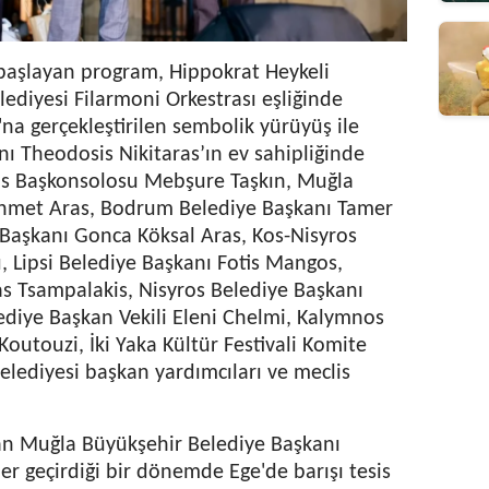
 başlayan program, Hippokrat Heykeli
ediyesi Filarmoni Orkestrası eşliğinde
na gerçekleştirilen sembolik yürüyüş ile
nı Theodosis Nikitaras’ın ev sahipliğinde
dos Başkonsolosu Mebşure Taşkın, Muğla
Ahmet Aras, Bodrum Belediye Başkanı Tamer
Başkanı Gonca Köksal Aras, Kos-Nisyros
, Lipsi Belediye Başkanı Fotis Mangos,
s Tsampalakis, Nisyros Belediye Başkanı
lediye Başkan Vekili Eleni Chelmi, Kalymnos
Koutouzi, İki Yaka Kültür Festivali Komite
elediyesi başkan yardımcıları ve meclis
şan Muğla Büyükşehir Belediye Başkanı
r geçirdiği bir dönemde Ege'de barışı tesis