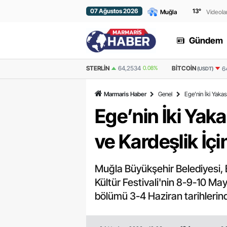
07 Ağustos 2026
13
°
Videola
Gündem
STERLIN
64,2534
0.08%
BITCOIN
ETHERE
64.258,74
-0.616%
(USDT)
Marmaris Haber
Genel
Ege’nin İki Yakas
Ege’nin İki Yaka
ve Kardeşlik İçi
Muğla Büyükşehir Belediyesi, Bo
Kültür Festivali'nin 8-9-10 May
bölümü 3-4 Haziran tarihlerind