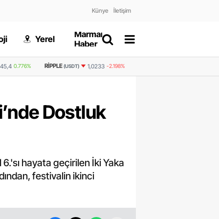
Künye
İletişim
Marmaris
Gizlilik
ji
Yerel
Dünya
Haber
Politikası
BNB
GRAM ALTIN
6.539,23
0,7
1,0233
-2.198%
588,5
-1.104%
(USDT)
li’nde Dostluk
6.'sı hayata geçirilen İki Yaka
ından, festivalin ikinci