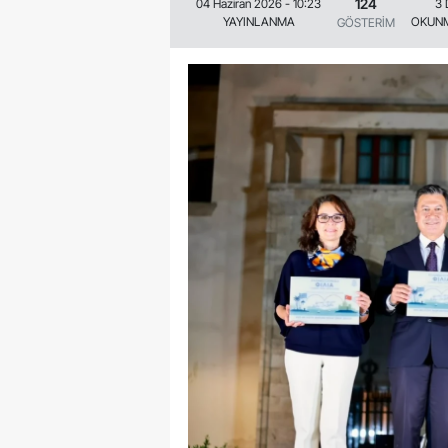
124
04 Haziran 2026 - 10:23
3 
YAYINLANMA
OKUNM
GÖSTERİM