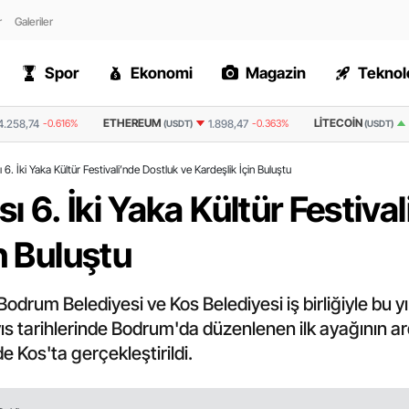
r
Galeriler
Spor
Ekonomi
Magazin
Teknolo
UM
LITECOIN
RIPPLE
1.898,47
-0.363%
45,4
0.776%
(USDT)
(USDT)
(USDT)
ı 6. İki Yaka Kültür Festivali’nde Dostluk ve Kardeşlik İçin Buluştu
sı 6. İki Yaka Kültür Festiva
n Buluştu
drum Belediyesi ve Kos Belediyesi iş birliğiyle bu yıl 
ıs tarihlerinde Bodrum'da düzenlenen ilk ayağının ard
e Kos'ta gerçekleştirildi.