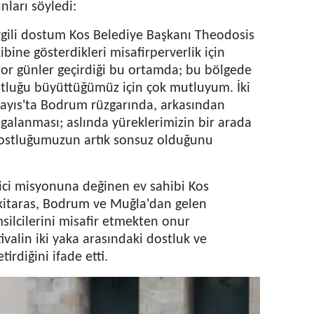
ları söyledi:
evgili dostum Kos Belediye Başkanı Theodosis
ibine gösterdikleri misafirperverlik için
or günler geçirdiği bu ortamda; bu bölgede
dostluğu büyüttüğümüz için çok mutluyum. İki
Mayıs'ta Bodrum rüzgarında, arkasından
lgalanması; aslında yüreklerimizin bir arada
dostluğumuzun artık sonsuz olduğunu
ici misyonuna değinen ev sahibi Kos
kitaras, Bodrum ve Muğla'dan gelen
msilcilerini misafir etmekten onur
tivalin iki yaka arasındaki dostluk ve
tirdiğini ifade etti.