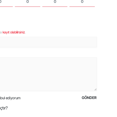
0
0
0
0
ya
kayıt olabilirsiniz
.
GÖNDER
bul ediyorum
çtır?