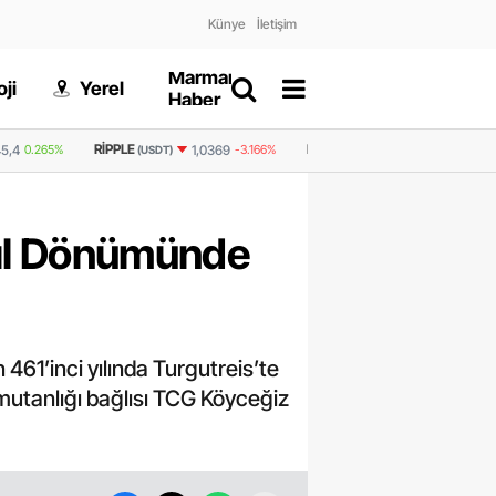
Künye
İletişim
Marmaris
Gizlilik
ji
Yerel
Dünya
Haber
Politikası
BNB
GRAM ALTIN
6.489,99
-0,
1,0369
-3.166%
591,3
-1.603%
(USDT)
 Yıl Dönümünde
 461’inci yılında Turgutreis’te
omutanlığı bağlısı TCG Köyceğiz