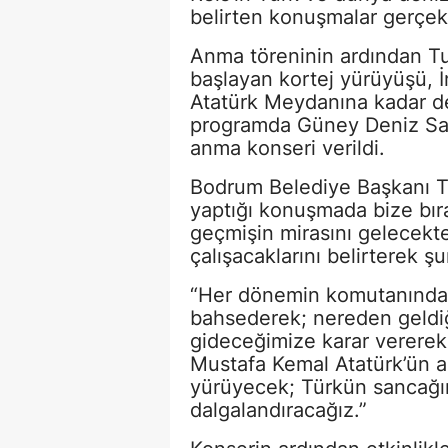
belirten konuşmalar gerçekl
Anma töreninin ardından T
başlayan kortej yürüyüşü, İ
Atatürk Meydanına kadar 
programda Güney Deniz Sah
anma konseri verildi.
Bodrum Belediye Başkanı T
yaptığı konuşmada bize bıra
geçmişin mirasını gelecek
çalışacaklarını belirterek şu
“Her dönemin komutanından
bahsederek; nereden geldi
gideceğimize karar vererek 
Mustafa Kemal Atatürk’ün a
yürüyecek; Türkün sancağın
dalgalandıracağız.”