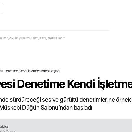
 yorum yok, ilk yorumu siz yazın, tartışalım *
si Denetime Kendi İşletmesinden Başladı
esi Denetime Kendi İşletme
inde sürdüreceği ses ve gürültü denetimlerine örnek
 Müskebi Düğün Salonu’ndan başladı.
Dakika
A SÜRESİ