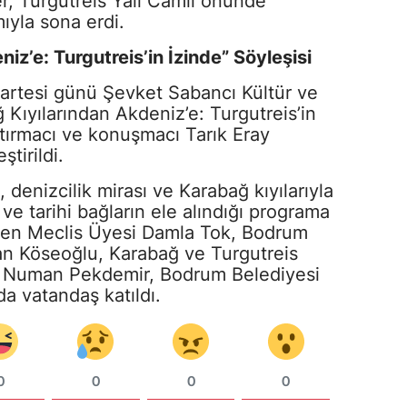
er, Turgutreis Yalı Camii önünde
mıyla sona erdi.
z’e: Turgutreis’in İzinde” Söyleşisi
artesi günü Şevket Sabancı Kültür ve
Kıyılarından Akdeniz’e: Turgutreis’in
aştırmacı ve konuşmacı Tarık Eray
tirildi.
i, denizcilik mirası ve Karabağ kıyılarıyla
ve tarihi bağların ele alındığı programa
ilen Meclis Üyesi Damla Tok, Bodrum
n Köseoğlu, Karabağ ve Turgutreis
çı Numan Pekdemir, Bodrum Belediyesi
da vatandaş katıldı.
0
0
0
0