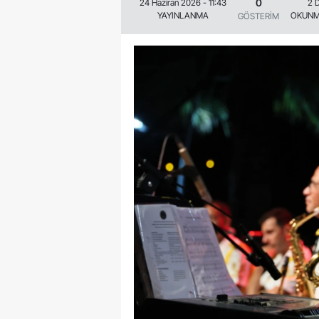
0
24 Haziran 2026 - 11:43
2 
YAYINLANMA
OKUNM
GÖSTERİM