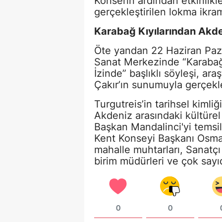
Konserin ardından etkinlikl
gerçekleştirilen lokma ikra
Karabağ Kıyılarından Akdeni
Öte yandan 22 Haziran Paz
Sanat Merkezinde “Karabağ 
İzinde” başlıklı söyleşi, ar
Çakır’ın sunumuyla gerçekleş
Turgutreis’in tarihsel kimliğ
Akdeniz arasındaki kültürel 
Başkan Mandalinci'yi tems
Kent Konseyi Başkanı Osma
mahalle muhtarları, Sanat
birim müdürleri ve çok sayı
0
0