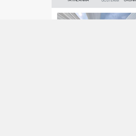
GÖSTERİM
Zabıta Müdürlüğü Ses ve Gü