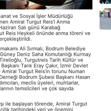
Sanat ve Sosyal İşler Müdürlüğü
en Amiral Turgut Reis’i Anma
 Haziran Salı günü Karabağ
ut Reis Heykeli önünde anma töreni ve
rçekleştirildi.
akamı Ali Sırmalı, Bodrum Belediye
 Güney Deniz Saha Komutanlığı Kurmay
irelioğlu, Turgutreis Tarih Kültür ve
 Başkanı Tarık Eray Çakır, İzmir Devlet
e Amiral Turgut Reis’in torunu Numan
 Derneği Bodrum Şubesi Başkanı Hasan
mcıları, meclis üyeleri, muhtarlar,
larının temsilcileri ve çok sayıda
rşı ile başlayan törende, Amiral Turgut
cilik tarihindeki yeri ve önemini