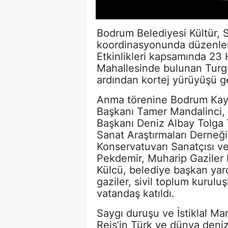
Bodrum Belediyesi Kültür, 
koordinasyonunda düzenlen
Etkinlikleri kapsamında 23
Mahallesinde bulunan Turg
ardından kortej yürüyüşü ge
Anma törenine Bodrum Kaym
Başkanı Tamer Mandalinci,
Başkanı Deniz Albay Tolga T
Sanat Araştırmaları Derneği
Konservatuvarı Sanatçısı v
Pekdemir, Muharip Gaziler
Külcü, belediye başkan yardı
gaziler, sivil toplum kuruluş
vatandaş katıldı.
Saygı duruşu ve İstiklal Ma
Reis’in Türk ve dünya deniz