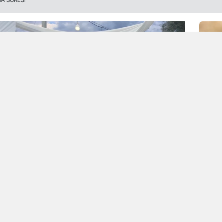
rültü Denetim Amirliği ekipleri