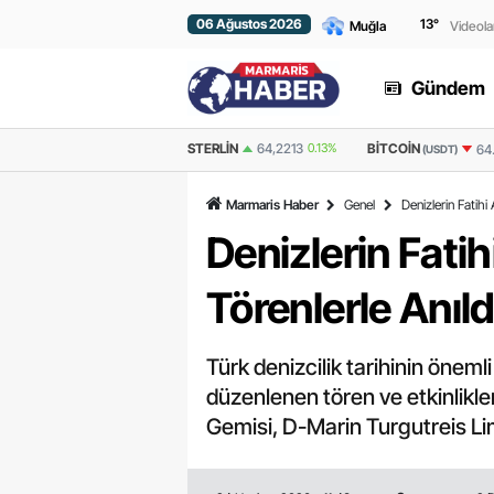
06 Ağustos 2026
13
°
Videola
Gündem
STERLIN
64,2213
0.13%
BITCOIN
ETHERE
64.432,69
-0.554%
(USDT)
Marmaris Haber
Genel
Denizlerin Fatihi
Denizlerin Fati
Törenlerle Anıld
Türk denizcilik tarihinin önemli
düzenlenen tören ve etkinlikle
Gemisi, D-Marin Turgutreis Lim