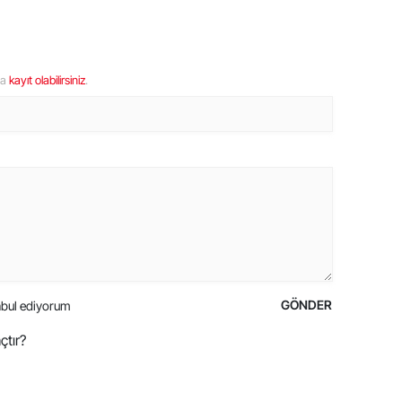
ya
kayıt olabilirsiniz
.
GÖNDER
bul ediyorum
çtır?