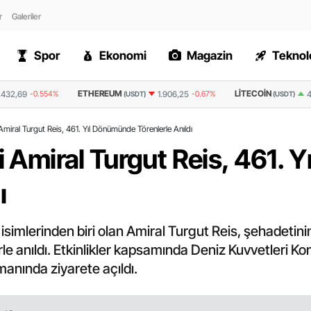
r
Galeriler
Spor
Ekonomi
Magazin
Teknolo
UM
LITECOIN
RIPPLE
1.906,25
-0.67%
45,4
0.265%
(USDT)
(USDT)
(USDT)
 Amiral Turgut Reis, 461. Yıl Dönümünde Törenlerle Anıldı
hi Amiral Turgut Reis, 461.
ı
 isimlerinden biri olan Amiral Turgut Reis, şehadetinin
rle anıldı. Etkinlikler kapsamında Deniz Kuvvetleri K
anında ziyarete açıldı.