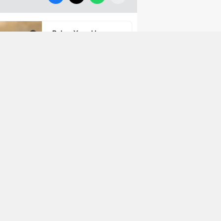
Bakan Yumaklı
Duyurdu: Seydikemer
Yangını Kontrol Altında
Muğla'daki Yangınlarda
İkinci Gün: Ekipler
Alarmda
Kadın Azmağı’nda Dip
Temizliğiyle Doğaya
Nefes
Hasan Kubilay Alcu,
WBA Asia Orta Doğu
Şampiyonu Oldu