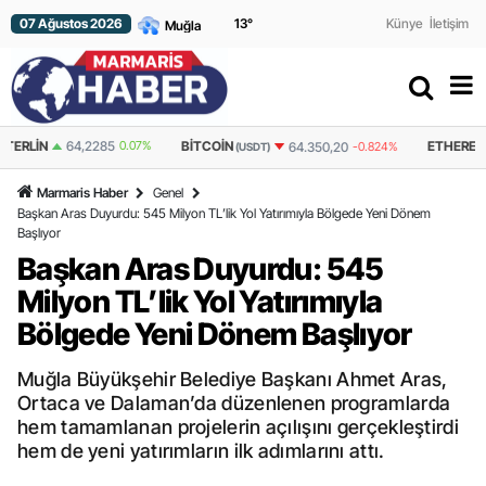
07 Ağustos 2026
13
°
Künye
İletişim
BITCOIN
ETHEREUM
64.350,20
-0.824%
1.906,83
-0.348%
(USDT)
(USDT)
Marmaris Haber
Genel
Başkan Aras Duyurdu: 545 Milyon TL’lik Yol Yatırımıyla Bölgede Yeni Dönem
Başlıyor
Başkan Aras Duyurdu: 545
Milyon TL’lik Yol Yatırımıyla
Bölgede Yeni Dönem Başlıyor
Muğla Büyükşehir Belediye Başkanı Ahmet Aras,
Ortaca ve Dalaman’da düzenlenen programlarda
hem tamamlanan projelerin açılışını gerçekleştirdi
hem de yeni yatırımların ilk adımlarını attı.