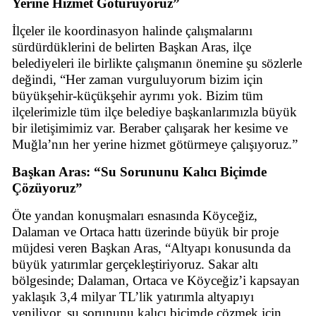
Yerine Hizmet Götürüyoruz”
İlçeler ile koordinasyon halinde çalışmalarını
sürdürdüklerini de belirten Başkan Aras, ilçe
belediyeleri ile birlikte çalışmanın önemine şu sözlerle
değindi, “Her zaman vurguluyorum bizim için
büyükşehir-küçükşehir ayrımı yok. Bizim tüm
ilçelerimizle tüm ilçe belediye başkanlarımızla büyük
bir iletişimimiz var. Beraber çalışarak her kesime ve
Muğla’nın her yerine hizmet götürmeye çalışıyoruz.”
Başkan Aras: “Su Sorununu Kalıcı Biçimde
Çözüyoruz”
Öte yandan konuşmaları esnasında Köyceğiz,
Dalaman ve Ortaca hattı üzerinde büyük bir proje
müjdesi veren Başkan Aras, “Altyapı konusunda da
büyük yatırımlar gerçekleştiriyoruz. Sakar altı
bölgesinde; Dalaman, Ortaca ve Köyceğiz’i kapsayan
yaklaşık 3,4 milyar TL’lik yatırımla altyapıyı
yeniliyor, su sorununu kalıcı biçimde çözmek için