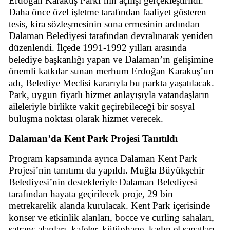
Erdoğan Karakuş Parkı’nın açılışı gerçekleştirildi.
Daha önce özel işletme tarafından faaliyet gösteren
tesis, kira sözleşmesinin sona ermesinin ardından
Dalaman Belediyesi tarafından devralınarak yeniden
düzenlendi. İlçede 1991-1992 yılları arasında
belediye başkanlığı yapan ve Dalaman’ın gelişimine
önemli katkılar sunan merhum Erdoğan Karakuş’un
adı, Belediye Meclisi kararıyla bu parkta yaşatılacak.
Park, uygun fiyatlı hizmet anlayışıyla vatandaşların
aileleriyle birlikte vakit geçirebileceği bir sosyal
buluşma noktası olarak hizmet verecek.
Dalaman’da Kent Park Projesi Tanıtıldı
Program kapsamında ayrıca Dalaman Kent Park
Projesi’nin tanıtımı da yapıldı. Muğla Büyükşehir
Belediyesi’nin destekleriyle Dalaman Belediyesi
tarafından hayata geçirilecek proje, 29 bin
metrekarelik alanda kurulacak. Kent Park içerisinde
konser ve etkinlik alanları, bocce ve curling sahaları,
satranç alanları, kafeler, kütüphane, kadın el sanatları