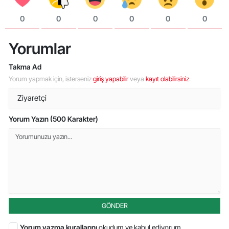
0
0
0
0
0
0
Yorumlar
Takma Ad
Yorum yapmak için, isterseniz
giriş yapabilir
veya
kayıt olabilirsiniz
.
Yorum Yazın (500 Karakter)
GÖNDER
Yorum yazma kurallarını
okudum ve kabul ediyorum