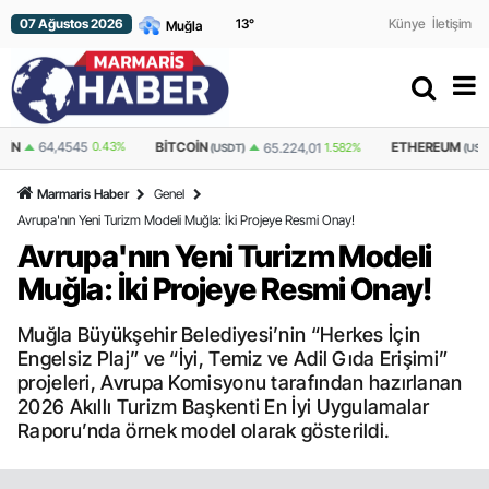
07 Ağustos 2026
13
°
Künye
İletişim
BITCOIN
ETHEREUM
65.224,01
1.582%
1.930,00
1.877%
(USDT)
(USDT)
Marmaris Haber
Genel
Avrupa'nın Yeni Turizm Modeli Muğla: İki Projeye Resmi Onay!
Avrupa'nın Yeni Turizm Modeli
Muğla: İki Projeye Resmi Onay!
Muğla Büyükşehir Belediyesi’nin “Herkes İçin
Engelsiz Plaj” ve “İyi, Temiz ve Adil Gıda Erişimi”
projeleri, Avrupa Komisyonu tarafından hazırlanan
2026 Akıllı Turizm Başkenti En İyi Uygulamalar
Raporu’nda örnek model olarak gösterildi.