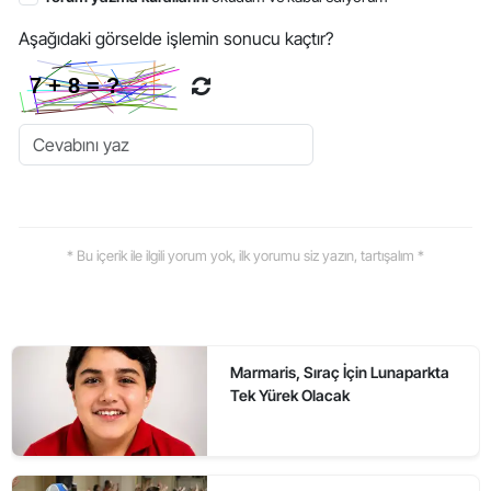
Aşağıdaki görselde işlemin sonucu kaçtır?
* Bu içerik ile ilgili yorum yok, ilk yorumu siz yazın, tartışalım *
Marmaris, Sıraç İçin Lunaparkta
Tek Yürek Olacak