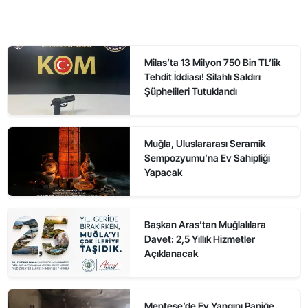
Milas’ta 13 Milyon 750 Bin TL’lik
Tehdit İddiası! Silahlı Saldırı
Şüphelileri Tutuklandı
Muğla, Uluslararası Seramik
Sempozyumu’na Ev Sahipliği
Yapacak
Başkan Aras’tan Muğlalılara
Davet: 2,5 Yıllık Hizmetler
Açıklanacak
Menteşe’de Ev Yangını Paniğe