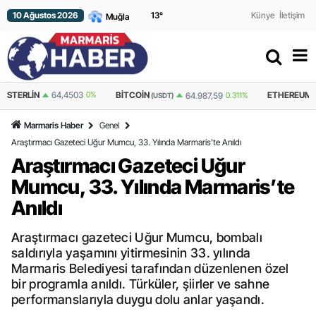
10 Ağustos 2026
13
°
Künye
İletişim
%
BITCOIN
ETHEREUM
64.987,59
0.311%
1.916,15
0.12%
(USDT)
(USDT)
Marmaris Haber
Genel
Araştırmacı Gazeteci Uğur Mumcu, 33. Yılında Marmaris’te Anıldı
Araştırmacı Gazeteci Uğur
Mumcu, 33. Yılında Marmaris’te
Anıldı
Araştırmacı gazeteci Uğur Mumcu, bombalı
saldırıyla yaşamını yitirmesinin 33. yılında
Marmaris Belediyesi tarafından düzenlenen özel
bir programla anıldı. Türküler, şiirler ve sahne
performanslarıyla duygu dolu anlar yaşandı.