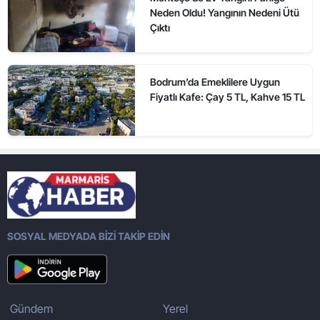
Neden Oldu! Yangının Nedeni Ütü
Çıktı
Bodrum’da Emeklilere Uygun
Fiyatlı Kafe: Çay 5 TL, Kahve 15 TL
SOSYAL MEDYADA BİZİ TAKİP EDİN
Gündem
Yerel