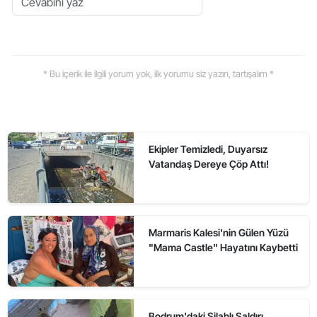
* Bu içerik ile ilgili yorum yok, ilk yorumu siz yazın, tartışalım *
Ekipler Temizledi, Duyarsız
Vatandaş Dereye Çöp Attı!
Marmaris Kalesi'nin Gülen Yüzü
"Mama Castle" Hayatını Kaybetti
Bodrum'daki Silahlı Saldırı