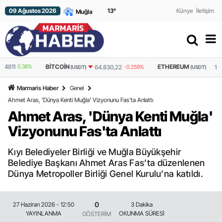
09 Ağustos 2026
13
°
Künye
İletişim
BITCOIN
ETHEREUM
64.830,22
-0.259%
1.915,19
-0.088%
(USDT)
(USDT)
Marmaris Haber
Genel
Ahmet Aras, 'Dünya Kenti Muğla' Vizyonunu Fas'ta Anlattı
Ahmet Aras, 'Dünya Kenti Muğla'
Vizyonunu Fas'ta Anlattı
Kıyı Belediyeler Birliği ve Muğla Büyükşehir
Belediye Başkanı Ahmet Aras Fas’ta düzenlenen
Dünya Metropoller Birliği Genel Kurulu’na katıldı.
0
27 Haziran 2026 - 12:50
3 Dakika
YAYINLANMA
OKUNMA SÜRESİ
GÖSTERİM