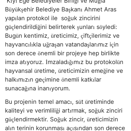
K
y
Ege Belediyeler Birli
i ve Mu
la
ı
ı
ğ
ğ
B
y
k
ehir Belediye Ba
kan
Ahmet Aras
ü
ü
ş
ş
ı
yap
lan protokol ile
so
uk zincirini
ı
ğ
g
lendirildi
ini belirterek
unlar
s
yledi:
üç
ğ
ş
ı
ö
Bug
n kentimiz,
reticimiz,
ift
ilerimiz ve
ü
ü
ç
ç
hayvanc
l
kla u
ra
an vatanda
lar
m
z i
in
ı
ı
ğ
ş
ş
ı
ı
ç
son derece
nemli bir projeye hep birlikte
ö
imza at
yoruz.
mzalad
m
z bu protokol
n
ı
İ
ığı
ı
ü
hayvansal
retime,
reticimizin eme
ine ve
ü
ü
ğ
halk
m
z
n ge
imine
nemli katk
lar
ı
ı
ı
ç
ö
ı
sunaca
na inan
yorum.
ğı
ı
Bu projenin temel amac
, s
t
retiminde
ı
ü
ü
kaliteyi ve verimlili
i art
rmak, so
uk zinciri
ğ
ı
ğ
g
lendirmektir. So
uk zincir,
reticimizin
üç
ğ
ü
al
n terinin korunmas
a
s
ndan son derece
ı
ı
çı
ı