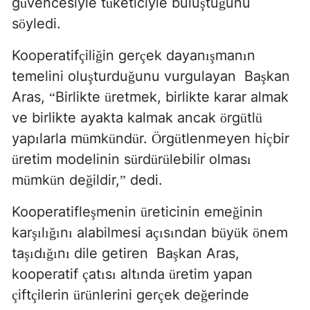
g
vencesiyle t
keticiyle bulu
tu
unu
ü
ü
ş
ğ
s
yledi.
ö
Kooperatif
ili
in ger
ek dayan
man
n
ç
ğ
ç
ış
ı
temelini olu
turdu
unu vurgulayan
Ba
kan
ş
ğ
ş
Aras,
Birlikte
retmek, birlikte karar almak
“
ü
ve birlikte ayakta kalmak ancak
rg
tl
ö
ü
ü
yap
larla m
mk
nd
r.
rg
tlenmeyen hi
bir
ı
ü
ü
ü
Ö
ü
ç
retim modelinin s
rd
r
lebilir olmas
ü
ü
ü
ü
ı
m
mk
n de
ildir,
dedi.
ü
ü
ğ
”
Kooperatifle
menin
reticinin eme
inin
ş
ü
ğ
kar
l
n
alabilmesi a
s
ndan b
y
k
nem
şı
ığı
ı
çı
ı
ü
ü
ö
ta
d
n
dile getiren
Ba
kan Aras,
şı
ığı
ı
ş
kooperatif
at
s
alt
nda
retim yapan
ç
ı
ı
ı
ü
ift
ilerin
r
nlerini ger
ek de
erinde
ç
ç
ü
ü
ç
ğ