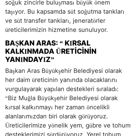
so
uk zincirle bulu
mas
b
y
k
nem
ğ
ş
ı
ü
ü
ö
ta
yor. Bu kapsamda s
t so
utma tanklar
şı
ü
ğ
ı
ve s
t transfer tanklar
, jenerat
rler
ü
ı
ö
reticilerimizin hizmetine sunuluyor.
ü
BA
KAN ARAS:
K
RSAL
Ş
“
I
KALK
NMADA
RETICININ
I
Ü
YAN
NDAY
Z
I
I
”
Ba
kan Aras B
y
k
ehir Belediyesi olarak
ş
ü
ü
ş
her daim
reticinin yan
nda olacaklar
n
ü
ı
ı
ı
vurgulayarak yap
lan destekleri s
ralad
:
ı
ı
ı
Biz Mu
la B
y
k
ehir Belediyesi olarak
“
ğ
ü
ü
ş
k
rsal kalk
nmay
her zaman
ncelikli
ı
ı
ı
ö
alanlar
m
zdan biri olarak g
r
yoruz.
ı
ı
ö
ü
reticilerimize y
nelik yem, g
bre ve tohum
Ü
ö
ü
desteklerimizi s
rd
r
yoruz.
Yerel tohum
ü
ü
ü