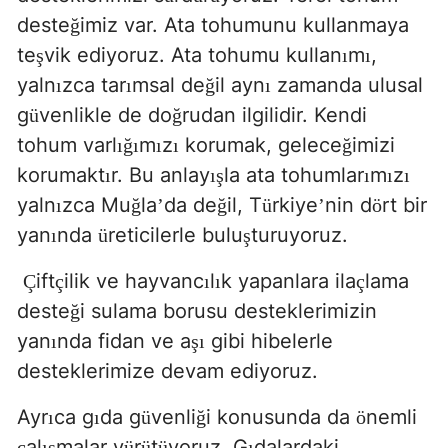
deste
imiz var. Ata tohumunu kullanmaya
ğ
te
vik ediyoruz. Ata tohumu kullan
m
,
ş
ı
ı
yaln
zca tar
msal de
il ayn
zamanda ulusal
ı
ı
ğ
ı
g
venlikle de do
rudan ilgilidir. Kendi
ü
ğ
tohum varl
m
z
korumak, gelece
imizi
ığı
ı
ı
ğ
korumakt
r. Bu anlay
la ata tohumlar
m
z
ı
ış
ı
ı
ı
yaln
zca Mu
la
da de
il, T
rkiye
nin d
rt bir
ı
ğ
’
ğ
ü
’
ö
yan
nda
reticilerle bulu
turuyoruz.
ı
ü
ş
ift
ilik ve hayvanc
l
k yapanlara ila
lama
Ç
ç
ı
ı
ç
deste
i sulama borusu desteklerimizin
ğ
yan
nda fidan ve a
gibi hibelerle
ı
şı
desteklerimize devam ediyoruz.
Ayr
ca g
da g
venli
i konusunda da
nemli
ı
ı
ü
ğ
ö
al
malar y
r
t
yoruz. G
dalardaki
ç
ış
ü
ü
ü
ı