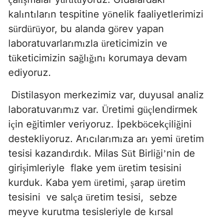
kal
nt
lar
n tespitine y
nelik faaliyetlerimizi
ı
ı
ı
ö
s
rd
r
yor, bu alanda g
rev yapan
ü
ü
ü
ö
laboratuvarlar
m
zla
reticimizin ve
ı
ı
ü
t
keticimizin sa
l
n
korumaya devam
ü
ğ
ığı
ı
ediyoruz.
Distilasyon merkezimiz var, duyusal analiz
laboratuvar
m
z var.
retimi g
lendirmek
ı
ı
Ü
üç
i
in e
itimler veriyoruz.
pekb
cek
ili
ini
ç
ğ
İ
ö
ç
ğ
destekliyoruz. Ar
c
lar
m
za ar
yemi
retim
ı
ı
ı
ı
ı
ü
tesisi kazand
rd
k. Milas S
t Birli
i
nin de
ı
ı
ü
ğ
’
giri
imleriyle
flake yem
retim tesisini
ş
ü
kurduk. Kaba yem
retimi,
arap
retim
ü
ş
ü
tesisini
ve sal
a
retim tesisi,
sebze
ç
ü
meyve kurutma tesisleriyle de k
rsal
ı