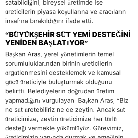
satabildi
ini, bireysel
retimde ise
ğ
ü
reticilerin piyasa ko
ullar
na ve arac
lar
n
ü
ş
ı
ı
ı
insaf
na b
rak
ld
n
ifade etti.
ı
ı
ı
ığı
ı
B
Y
K
EHIR S
T YEMI DESTE
INI
“
Ü
Ü
Ş
Ü
Ğ
YENIDEN BA
LAT
YOR
Ş
I
”
Ba
kan Aras, yerel y
netimlerin temel
ş
ö
sorumluluklar
ndan birinin
reticilerin
ı
ü
rg
tlenmesini desteklemek ve kamusal
ö
ü
g
c
reticiyle bulu
turmak oldu
unu
ü
ü
ü
ş
ğ
belirtti. Belediyelerin do
rudan
retim
ğ
ü
yapmad
n
vurgulayan
Ba
kan Aras,
Biz
ığı
ı
ş
“
ne s
t
retebiliriz ne de zeytin. Ancak s
t
ü
ü
ü
reticimize, zeytin
reticimize her t
rl
ü
ü
ü
ü
deste
i vermekle y
k
ml
y
z. G
revimiz,
ğ
ü
ü
ü
ü
ö
reticimizin yan
nda durmak ve eme
inin
ü
ı
ğ