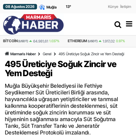
08 Ağustos 2026
13
°
Künye
İletişim
BITCOIN
ETHEREUM
L
64.981,61
1.037%
1.917,02
0.97%
(USDT)
(USDT)
Marmaris Haber
Genel
495 Üreticiye Soğuk Zincir ve Yem Desteği
495 Üreticiye Soğuk Zincir ve
Yem Desteği
Muğla Büyükşehir Belediyesi ile Fethiye
Seydikemer Süt Üreticileri Birliği arasında,
hayvancılıkla uğraşan yetiştiriciler ve tarımsal
kalkınma kooperatiflerinin desteklenmesi, süt
üretiminde soğuk zincirin korunması ve süt
hijyeninin sağlanması amacıyla Süt Soğutma
Tankı, Süt Transfer Tankı ve Jeneratör
Desteklemesi Protokolü imzalandı.