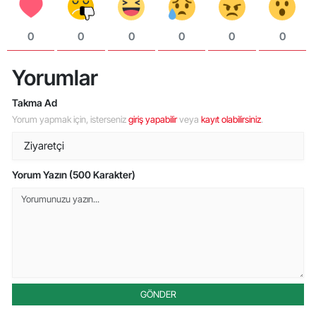
0
0
0
0
0
0
Yorumlar
Takma Ad
Yorum yapmak için, isterseniz
giriş yapabilir
veya
kayıt olabilirsiniz
.
Yorum Yazın (500 Karakter)
GÖNDER