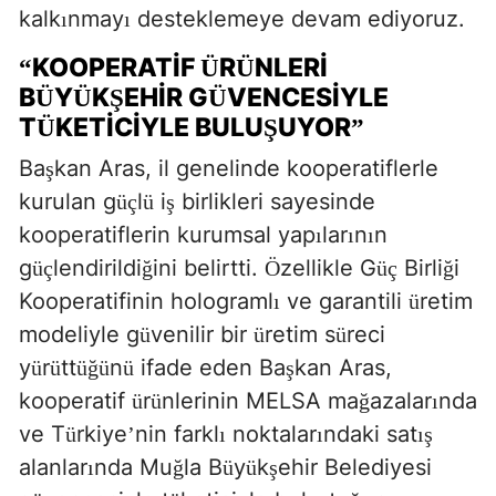
kalk
nmay
desteklemeye devam ediyoruz.
ı
ı
KOOPERATIF
R
NLERI
“
Ü
Ü
B
Y
K
EHIR G
VENCESIYLE
Ü
Ü
Ş
Ü
T
KETICIYLE BULU
UYOR
Ü
Ş
”
Ba
kan Aras, il genelinde kooperatiflerle
ş
kurulan g
l
i
birlikleri sayesinde
üç
ü
ş
kooperatiflerin kurumsal yap
lar
n
n
ı
ı
ı
g
lendirildi
ini belirtti.
zellikle G
Birli
i
üç
ğ
Ö
üç
ğ
Kooperatifinin holograml
ve garantili
retim
ı
ü
modeliyle g
venilir bir
retim s
reci
ü
ü
ü
y
r
tt
n
ifade eden Ba
kan Aras,
ü
ü
üğü
ü
ş
kooperatif
r
nlerinin MELSA ma
azalar
nda
ü
ü
ğ
ı
ve T
rkiye
nin farkl
noktalar
ndaki sat
ü
’
ı
ı
ış
alanlar
nda Mu
la B
y
k
ehir Belediyesi
ı
ğ
ü
ü
ş