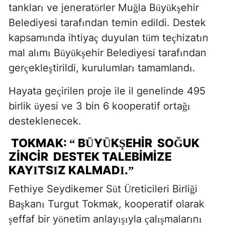
tanklar
ve jenerat
rler Mu
la B
y
k
ehir
ı
ö
ğ
ü
ü
ş
Belediyesi taraf
ndan temin edildi. Destek
ı
kapsam
nda ihtiya
duyulan t
m te
hizat
n
ı
ç
ü
ç
ı
mal al
m
B
y
k
ehir Belediyesi taraf
ndan
ı
ı
ü
ü
ş
ı
ger
ekle
tirildi, kurulumlar
tamamland
.
ç
ş
ı
ı
Hayata ge
irilen proje ile il genelinde 495
ç
birlik
yesi ve 3 bin 6 kooperatif orta
ü
ğı
desteklenecek.
TOKMAK:
B
Y
K
EHIR
SO
UK
“
Ü
Ü
Ş
Ğ
ZINCIR
DESTEK TALEBIMIZE
KAY
TS
Z KALMAD
.
I
I
I
”
Fethiye Seydikemer S
t
reticileri Birli
i
ü
Ü
ğ
Ba
kan
Turgut Tokmak, kooperatif olarak
ş
ı
effaf bir y
netim anlay
yla
al
malar
n
ş
ö
ışı
ç
ış
ı
ı