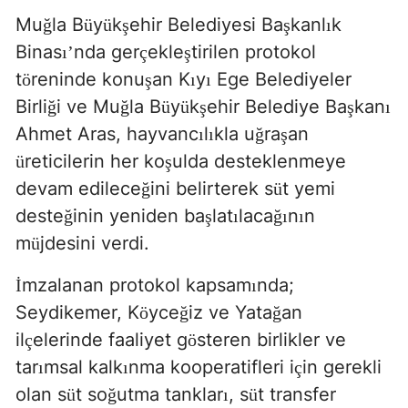
Mu
la B
y
k
ehir Belediyesi Ba
kanl
k
ğ
ü
ü
ş
ş
ı
Binas
nda ger
ekle
tirilen protokol
ı
’
ç
ş
t
reninde konu
an K
y
Ege Belediyeler
ö
ş
ı
ı
Birli
i ve Mu
la B
y
k
ehir Belediye Ba
kan
ğ
ğ
ü
ü
ş
ş
ı
Ahmet Aras, hayvanc
l
kla u
ra
an
ı
ı
ğ
ş
reticilerin her ko
ulda desteklenmeye
ü
ş
devam edilece
ini belirterek s
t yemi
ğ
ü
deste
inin yeniden ba
lat
laca
n
n
ğ
ş
ı
ğı
ı
m
jdesini verdi.
ü
mzalanan protokol kapsam
nda;
İ
ı
Seydikemer, K
yce
iz ve Yata
an
ö
ğ
ğ
il
elerinde faaliyet g
steren birlikler ve
ç
ö
tar
msal kalk
nma kooperatifleri i
in gerekli
ı
ı
ç
olan s
t so
utma tanklar
, s
t transfer
ü
ğ
ı
ü