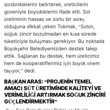
s
rd
rd
klerini belirterek,
reticilerin
ü
ü
ü
ü
g
veniyle b
y
d
klerini ifade etti. S
t
ü
ü
ü
ü
ü
retiminin hassas ve zorlu bir s
re
ü
ü
ç
oldu
una dikkat
eken Tokmak,
S
t
n,
ğ
ç
“
ü
ü
so
uk zincir bozulmadan en k
sa s
rede
ğ
ı
ü
t
keticiyle bulu
mas
gerekiyor. Bu noktada
ü
ş
ı
B
y
k
ehir Belediyemizden destek talep
ü
ü
ş
ettik. Sa
lanan bu destek, hem
reticimiz
ğ
ü
hem de kooperatiflerimiz i
in b
y
k
nem
ç
ü
ü
ö
ta
yor,
dedi.
şı
”
BA
KAN ARAS:
PROJENIN TEMEL
Ş
“
AMAC
S
T
RETIMINDE KALITEYI VE
I
Ü
Ü
VERIMLILI
I ART
RMAK SO
UK ZINCIRI
Ğ
I
Ğ
G
LENDIRMEKTIR
ÜÇ
”