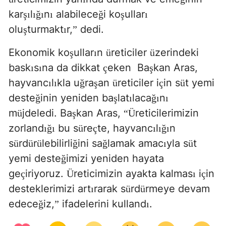
kar
l
n
alabilece
i ko
ullar
şı
ığı
ı
ğ
ş
ı
olu
turmakt
r,
dedi.
ş
ı
”
Ekonomik ko
ullar
n
reticiler
zerindeki
ş
ı
ü
ü
bask
s
na da dikkat
eken
Ba
kan Aras,
ı
ı
ç
ş
hayvanc
l
kla u
ra
an
reticiler i
in s
t yemi
ı
ı
ğ
ş
ü
ç
ü
deste
inin yeniden ba
lat
laca
n
ğ
ş
ı
ğı
ı
m
jdeledi.
Ba
kan Aras,
reticilerimizin
ü
ş
“
Ü
zorland
bu s
re
te, hayvanc
l
n
ığı
ü
ç
ı
ığı
s
rd
r
lebilirli
ini sa
lamak amac
yla s
t
ü
ü
ü
ğ
ğ
ı
ü
yemi deste
imizi yeniden hayata
ğ
ge
iriyoruz.
reticimizin ayakta kalmas
i
in
ç
Ü
ı
ç
desteklerimizi art
rarak s
rd
rmeye devam
ı
ü
ü
edece
iz,
ifadelerini kulland
.
ğ
”
ı