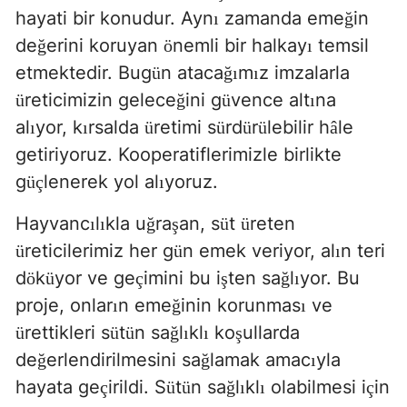
hayati bir konudur. Ayn
zamanda eme
in
ı
ğ
de
erini koruyan
nemli bir halkay
temsil
ğ
ö
ı
etmektedir. Bug
n ataca
m
z imzalarla
ü
ğı
ı
reticimizin gelece
ini g
vence alt
na
ü
ğ
ü
ı
al
yor, k
rsalda
retimi s
rd
r
lebilir h
le
ı
ı
ü
ü
ü
ü
â
getiriyoruz. Kooperatiflerimizle birlikte
g
lenerek yol al
yoruz.
üç
ı
Hayvanc
l
kla u
ra
an, s
t
reten
ı
ı
ğ
ş
ü
ü
reticilerimiz her g
n emek veriyor, al
n teri
ü
ü
ı
d
k
yor ve ge
imini bu i
ten sa
l
yor. Bu
ö
ü
ç
ş
ğ
ı
proje, onlar
n eme
inin korunmas
ve
ı
ğ
ı
rettikleri s
t
n sa
l
kl
ko
ullarda
ü
ü
ü
ğ
ı
ı
ş
de
erlendirilmesini sa
lamak amac
yla
ğ
ğ
ı
hayata ge
irildi. S
t
n sa
l
kl
olabilmesi i
in
ç
ü
ü
ğ
ı
ı
ç