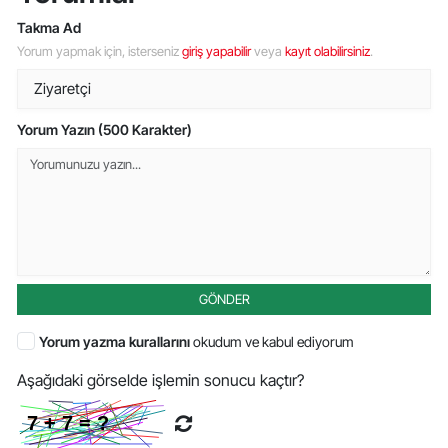
Takma Ad
Yorum yapmak için, isterseniz
giriş yapabilir
veya
kayıt olabilirsiniz
.
Yorum Yazın (500 Karakter)
GÖNDER
Yorum yazma kurallarını
okudum ve kabul ediyorum
Aşağıdaki görselde işlemin sonucu kaçtır?