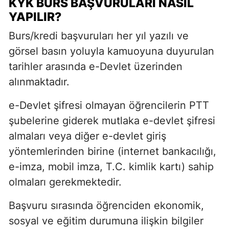
KYK BURS BAŞVURULARI NASIL
YAPILIR?
Burs/kredi başvuruları her yıl yazılı ve
görsel basın yoluyla kamuoyuna duyurulan
tarihler arasında e-Devlet üzerinden
alınmaktadır.
e-Devlet şifresi olmayan öğrencilerin PTT
şubelerine giderek mutlaka e-devlet şifresi
almaları veya diğer e-devlet giriş
yöntemlerinden birine (internet bankacılığı,
e-imza, mobil imza, T.C. kimlik kartı) sahip
olmaları gerekmektedir.
Başvuru sırasında öğrenciden ekonomik,
sosyal ve eğitim durumuna ilişkin bilgiler