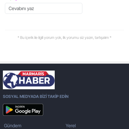
* Bu içerik ile ilgili yorum yok, ilk yorumu siz yazın, tartışalım *
SOSYAL MEDYADA BİZİ TAKİP EDİN
Gündem
Yerel