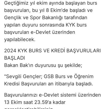
Geçtiğimiz yıl ekim ayında başlayan burs
başvuruları, bu yıl 8 Ekim'de başladı ve
Gençlik ve Spor Bakanlığı tarafından
yapılan duyuru sonrasında KYK burs
başvuruları e-Devlet üzerinden
yapılabilecek.
2024 KYK BURS VE KREDİ BAŞVURULARI
BAŞLADI
Bakan Bak'ın duyurusu şu şekilde;
"Sevgili Gençler; GSB Burs ve Öğrenim
Kredisi Başvuruları an itibarıyla başladı.
Başvurularınızı e-Devlet sistemi üzerinden
13 Ekim saat 23.59'a kadar